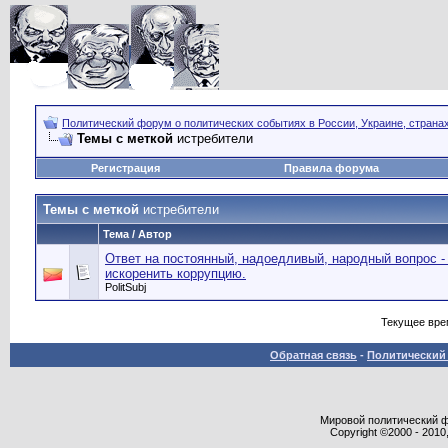
Политический форум о политических событиях в России, Украине, страна
Темы с меткой
истребители
Регистрация
Правила форума
Темы с меткой
истребители
Тема / Автор
Ответ на постоянный, надоедливый, народный вопрос -
искоренить коррупцию.
PolitSubj
Текущее вре
Обратная связь
-
Политический 
Мировой политический фор
Copyright ©2000 - 2010,