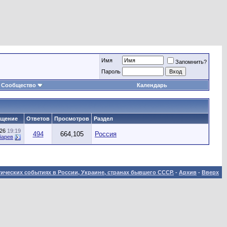
Имя
Запомнить?
Пароль
Сообщество
Календарь
бщение
Ответов
Просмотров
Раздел
026
19:19
494
664,105
Россия
барев
ических событиях в России, Украине, странах бывшего СССР.
-
Архив
-
Вверх