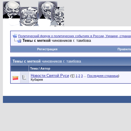
Политический форум о политических событиях в России, Украине, страна
Темы с меткой
чиновников г. тамбова
Регистрация
Правил
Темы с меткой
чиновников г. тамбова
Тема / Автор
Новости Святой Руси
(
1
2
3
...
Последняя страница
)
Кубарев