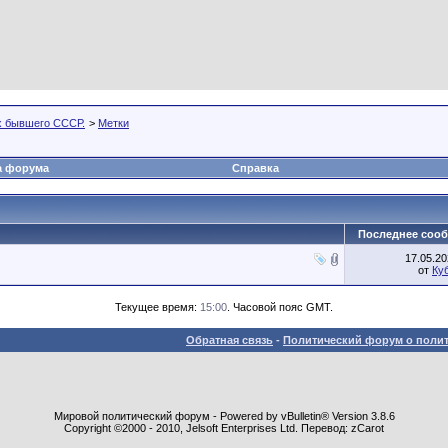
х бывшего СССР.
>
Метки
а форума
Справка
Последнее соо
17.05.2
от
Ку
Текущее время:
15:00
. Часовой пояс GMT.
Обратная связь
-
Политический форум о полит
Мировой политический форум - Powered by vBulletin® Version 3.8.6
Copyright ©2000 - 2010, Jelsoft Enterprises Ltd. Перевод: zCarot