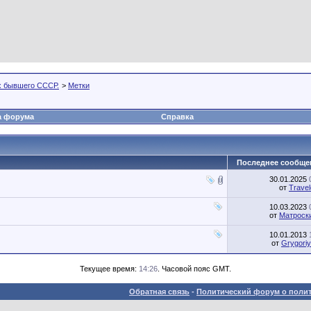
х бывшего СССР.
>
Метки
а форума
Справка
Последнее сообще
30.01.2025
от
Travel
10.03.2023
от
Матроск
10.01.2013
от
Grygori
Текущее время:
14:26
. Часовой пояс GMT.
Обратная связь
-
Политический форум о полит