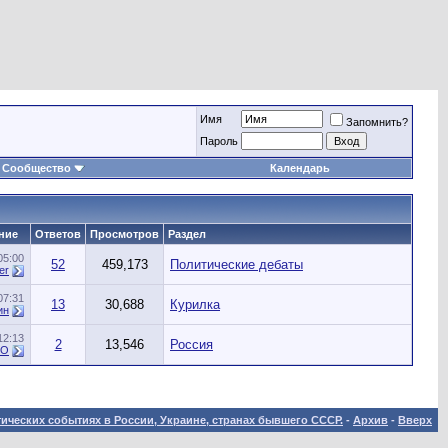
Имя
Запомнить?
Пароль
Сообщество
Календарь
ние
Ответов
Просмотров
Раздел
05:00
52
459,173
Политические дебаты
er
07:31
13
30,688
Курилка
ин
12:13
2
13,546
Россия
yO
ических событиях в России, Украине, странах бывшего СССР.
-
Архив
-
Вверх