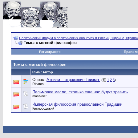
Политический форум о политических событиях в России, Украине, страна
Темы с меткой
философия
Регистрация
Правил
Темы с меткой
философия
Тема / Автор
Опрос:
Атеизм – отражение Теизма.
(
1
2
3
)
Rinates
Пальмовое масло, сколько еще нас будут травить
mashinist
Имперская философия православной Традиции
Кислородский