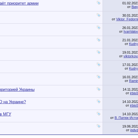
аёт приоритет армии
01.02.20
от
Вик
30.01.20
от
Viktor_Fedorn
26.01.20
от
IvanValo
21.01.20
от
Kudr
19.01.20
от
viktorkov
17.01.20
от
Kudr
16.01.20
от
Rami
рриторией Украины
14.11.20
от
irbis
О на Украине?
14.10.20
от
irbis
 в МГУ
14.10.20
от
В. Патюк-Ист
19.06.20
от
indv