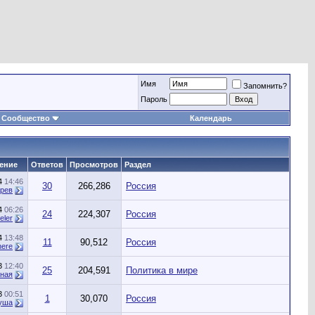
Имя
Запомнить?
Пароль
Сообщество
Календарь
ение
Ответов
Просмотров
Раздел
24
14:46
30
266,286
Россия
рев
24
06:26
24
224,307
Россия
eler
24
13:48
11
90,512
Россия
here
23
12:40
25
204,591
Политика в мире
сная
23
00:51
1
30,070
Россия
уша