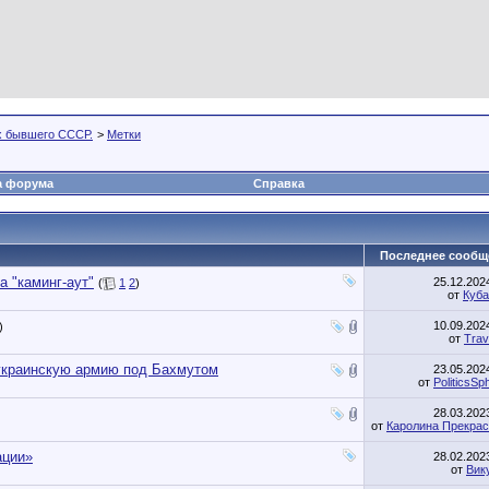
х бывшего СССР.
>
Метки
а форума
Справка
Последнее сообщ
 "каминг-аут"
25.12.20
(
1
2
)
от
Куба
10.09.20
)
от
Trav
 украинскую армию под Бахмутом
23.05.20
от
PoliticsSp
28.03.20
от
Каролина Прекра
ации»
28.02.20
от
Вик