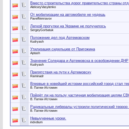
Вместо строительства дорог правительство страны отд
AlekseyVasylenko
От мобилизации на автомобиле не уедешь
PavelNenravov
Легкой прогулки на Украине не получилось
SergeyGorbatuk
Положение дел под Артемовском
Kudryash
Утилизация сидельцев от Пригожина
Aptash
Значение Соледара и Артемовска в освобождении ДНР
Kudryash
Препятствия на пути к Артемовску
Raminadr
Впервые в новейшей истории российский город стал те
В. Патюк-Истомин
Пойдёт ли на пользу частичная мобилизация целям СВ
В. Патюк-Истомин
Радикальные либералы устроили политический террор
В. Патюк-Истомин
Невыученные уроки.
indvdium