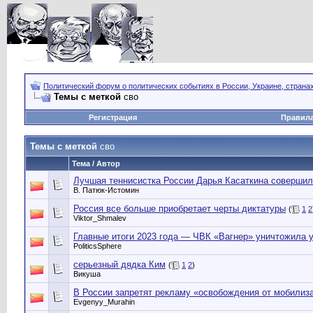
Политический форум о политических событиях в России, Украине, страна
Темы с меткой
сво
Регистрация
Правил
Темы с меткой
сво
Тема / Автор
Лучшая теннисистка России Дарья Касаткина совершила
В. Патюк-Истомин
Россия все больше приобретает черты диктатуры
(
1
2
Viktor_Shmalev
Главные итоги 2023 года — ЧВК «Вагнер» уничтожила
PoliticsSphere
серьезный дядка Ким
(
1
2
)
Викуша
В России запретят рекламу «освобождения от мобилиз
Evgenyy_Murahin