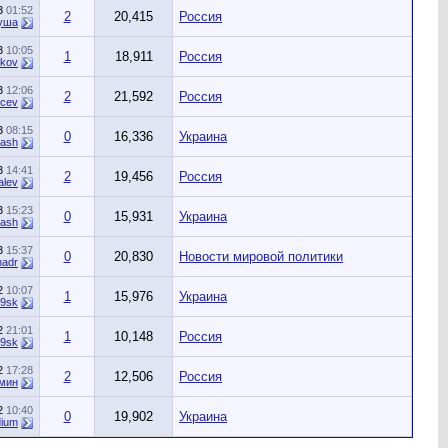
23
01:52
2
20,415
Россия
уша
23
10:05
1
18,911
Россия
ikov
23
12:06
2
21,592
Россия
vcev
23
08:15
0
16,336
Украина
yash
23
14:41
2
19,456
Россия
alev
23
15:23
0
15,931
Украина
yash
23
15:37
0
20,830
Новости мировой политики
nadr
22
10:07
1
15,976
Украина
09sk
22
21:01
1
10,148
Россия
09sk
22
17:28
2
12,506
Россия
омин
22
10:40
0
19,902
Украина
dium