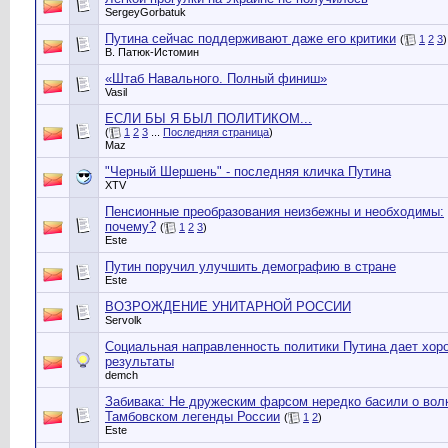
SergeyGorbatuk
Путина сейчас поддерживают даже его критики
(
1
2
3
)
В. Патюк-Истомин
«Штаб Навального. Полный финиш»
Vasil
ЕСЛИ БЫ Я БЫЛ ПОЛИТИКОМ...
(
1
2
3
...
Последняя страница
)
Maz
"Черный Шершень" - последняя кличка Путина
XTV
Пенсионные преобразования неизбежны и необходимы:
почему?
(
1
2
3
)
Este
Путин поручил улучшить демографию в стране
Este
ВОЗРОЖДЕНИЕ УНИТАРНОЙ РОССИИ
Servolk
Социальная направленность политики Путина дает хор
результаты
demch
Забивака: Не дружеским фарсом нередко басили о вол
Тамбовском легенды России
(
1
2
)
Este