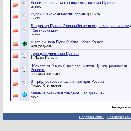
Россияне назвали главные достижения Путина
terehov
Русский экономический пррыв
(
1
2
3
)
Igor39
Владимир Путин: Олимпийские победы без россиян бу
«безвкусными»
terehov
А тот ли царь Путин? Игил - Игла Кащея
Оракул Дианы
Турецкое унижение Путина
В. Патюк-Истомин
"Мясник из Магаса" или как помочь Путину развалить
Россию.
polanskialexeyanatol
В Приднестровье казнят граждан России
Михаил Степанович
падение рйтинга в тандеме. что дальше?
alexa
Текущее вре
Обратная связь
-
Политический 