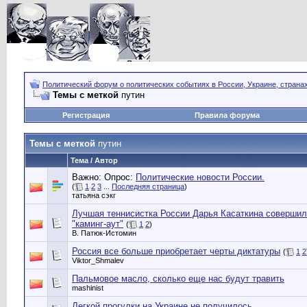
Политический форум о политических событиях в России, Украине, страна
Темы с меткой
путин
Регистрация
Правила форума
Темы с меткой
путин
Тема / Автор
Важно: Опрос:
Политические новости России.
(
1
2
3
...
Последняя страница
)
татьяна сэкг
Лучшая теннисистка России Дарья Касаткина соверши
"каминг-аут"
(
1
2
)
В. Патюк-Истомин
Россия все больше приобретает черты диктатуры
(
1
2
Viktor_Shmalev
Пальмовое масло, сколько еще нас будут травить
mashinist
Легкой прогулки на Украине не получилось