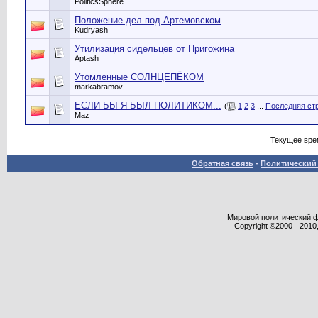
PoliticsSphere
Положение дел под Артемовском
Kudryash
Утилизация сидельцев от Пригожина
Aptash
Утомленные СОЛНЦЕПЁКОМ
markabramov
ЕСЛИ БЫ Я БЫЛ ПОЛИТИКОМ...
(
1
2
3
...
Последняя ст
Maz
Текущее вре
Обратная связь
-
Политический 
Мировой политический фор
Copyright ©2000 - 2010,