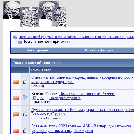
Политический форум о политических событиях в России, Украине, страна
Темы с меткой
пригожин
Регистрация
Правила форума
Темы с меткой
пригожин
Тема / Автор
Ответ на постоянный, надоедливый, народный вопрос -
искоренить коррупцию.
PolitSubj
Важно: Опрос:
Политические новости России.
(
1
2
3
...
Последняя страница
)
татьяна сэкг
Лучшая теннисистка России Дарья Касаткина соверши
"каминг-аут"
(
1
2
)
В. Патюк-Истомин
Главные итоги 2023 года — ЧВК «Вагнер» уничтожила
украинскую армию под Бахмутом