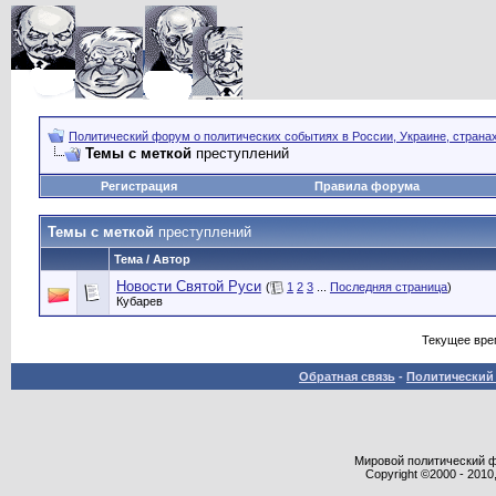
Политический форум о политических событиях в России, Украине, страна
Темы с меткой
преступлений
Регистрация
Правила форума
Темы с меткой
преступлений
Тема / Автор
Новости Святой Руси
(
1
2
3
...
Последняя страница
)
Кубарев
Текущее вре
Обратная связь
-
Политический 
Мировой политический фор
Copyright ©2000 - 2010,