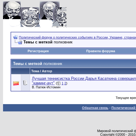
Политический форум о политических событиях в России, Украине, страна
Темы с меткой
полковник
Регистрация
Правила форума
Темы с меткой
полковник
Тема / Автор
Лучшая теннисистка России Дарья Касаткина соверши
"каминг-аут"
(
1
2
)
В. Патюк-Истомин
Текущее вре
Обратная связь
-
Политический 
Мировой политический фор
Copyright ©2000 - 2010,