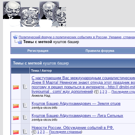
Политический форум о политических событиях в России, Украине, страна
Темы с меткой
куштов башир
Регистрация
Правила форума
Темы с меткой
куштов башир
Тема / Автор
С наступающим Вас международным социалистически
Днем 8 Марта! Немногие знают откуда этот праздник во
поэтому я решил порыться в интернете - http:// dmitri-mit
livejournal . com/ жду дополнений
(
1
2
3
...
Последняя стр
Анжела Над
Куштов Башир Абдулхамидович — Земля отцов
zemlya-otcov.info
Куштов Башир Абдулхамидович — Лига Cильных
zemlya-otcov.info
Новости России. Обсуждение событий в РФ.
(
1
2
3
...
Последняя страница
)