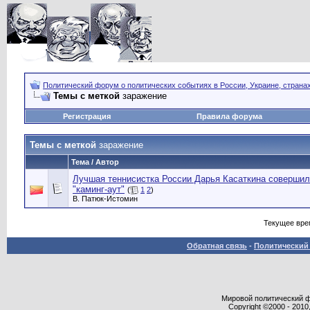
Политический форум о политических событиях в России, Украине, страна
Темы с меткой
заражение
Регистрация
Правила форума
Темы с меткой
заражение
Тема / Автор
Лучшая теннисистка России Дарья Касаткина соверши
"каминг-аут"
(
1
2
)
В. Патюк-Истомин
Текущее вре
Обратная связь
-
Политический 
Мировой политический фор
Copyright ©2000 - 2010,