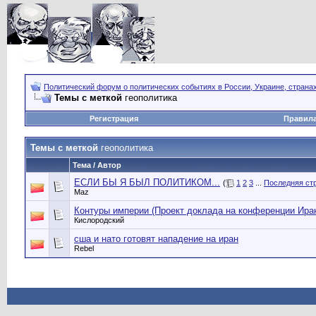
Политический форум о политических событиях в России, Украине, страна
Темы с меткой
геополитика
Регистрация
Правил
Темы с меткой
геополитика
Тема / Автор
ЕСЛИ БЫ Я БЫЛ ПОЛИТИКОМ...
(
1
2
3
...
Последняя ст
Maz
Контуры империи (Проект доклада на конференции Иран
Кислородский
сша и нато готовят нападение на иран
Rebel