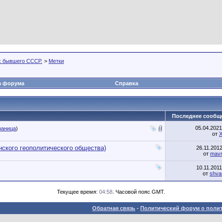
х бывшего СССР.
>
Метки
а форума
Справка
Последнее сообщ
05.04.202
раница
)
от
ского геополитического общества)
26.11.201
от
mavr
10.11.201
от
shva
Текущее время:
04:58
. Часовой пояс GMT.
Обратная связь
-
Политический форум о полит