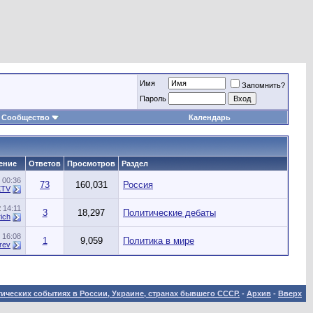
Имя
Запомнить?
Пароль
Сообщество
Календарь
ение
Ответов
Просмотров
Раздел
1
00:36
73
160,031
Россия
XTV
2
14:11
3
18,297
Политические дебаты
ich
1
16:08
1
9,059
Политика в мире
rev
ических событиях в России, Украине, странах бывшего СССР.
-
Архив
-
Вверх