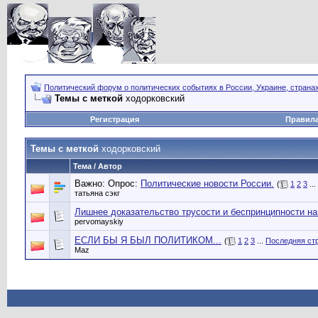
Политический форум о политических событиях в России, Украине, страна
Темы с меткой
ходорковский
Регистрация
Правил
Темы с меткой
ходорковский
Тема / Автор
Важно: Опрос:
Политические новости России.
(
1
2
3
...
татьяна сэкг
Лишнее доказательство трусости и беспринципности на
pervomayskiy
ЕСЛИ БЫ Я БЫЛ ПОЛИТИКОМ...
(
1
2
3
...
Последняя ст
Maz