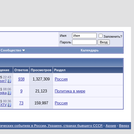
Имя
Запомнить?
Пароль
Сообщество
Календарь
щение
Ответов
Просмотров
Раздел
25
22:43
938
1,327,309
Россия
rser7
21
08:06
9
21,123
Политика в мире
epka
21
00:36
73
159,997
Россия
т
XTV
ических событиях в России, Украине, странах бывшего СССР.
-
Архив
-
Вверх