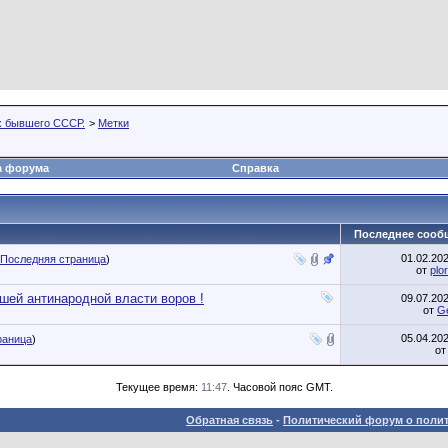
х бывшего СССР.
>
Метки
а форума
Справка
Последнее сооб
01.02.20
Последняя страница
)
от
plo
шей антинародной власти воров !
09.07.20
от
G
05.04.20
раница
)
о
Текущее время:
11:47
. Часовой пояс GMT.
Обратная связь
-
Политический форум о полит