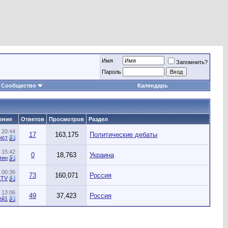
Имя
Запомнить?
Пароль
Сообщество
Календарь
ение
Ответов
Просмотров
Раздел
5
20:44
17
163,175
Политические дебаты
ист
2
15:42
0
18,763
Украина
мин
1
00:36
73
160,071
Россия
XTV
6
13:06
49
37,423
Россия
ей1