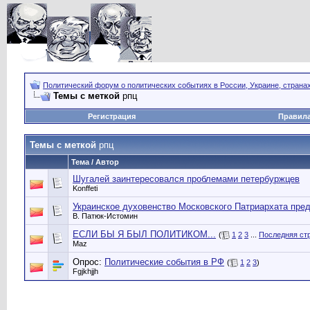
Политический форум о политических событиях в России, Украине, страна
Темы с меткой
рпц
Регистрация
Правил
Темы с меткой
рпц
Тема / Автор
Шугалей заинтересовался проблемами петербуржцев
Konffeti
Украинское духовенство Московского Патриархата пре
В. Патюк-Истомин
ЕСЛИ БЫ Я БЫЛ ПОЛИТИКОМ...
(
1
2
3
...
Последняя ст
Maz
Опрос:
Политические события в РФ
(
1
2
3
)
Fgjkhjjh