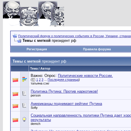
Политический форум о политических событиях в России, Украине, страна
Темы с меткой
президент рф
Регистрация
Правила форума
Темы с меткой
президент рф
Тема / Автор
Важно: Опрос:
Политические новости России.
(
1
2
3
...
Последняя страница
)
татьяна сэкг
Политика Путина: Против наркотиков!
person
Американцы поднимают рейтинг Путина
Sofiy
Социальная направленность политики Путина дает хор
результаты
demch