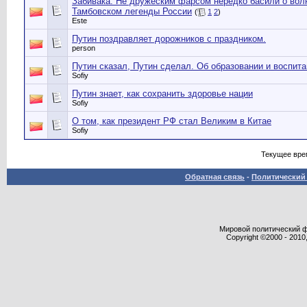
Забивака: Не дружеским фарсом нередко басили о вол
Тамбовском легенды России
(
1
2
)
Este
Путин поздравляет дорожников с праздником.
person
Путин сказал, Путин сделал. Об образовании и воспит
Sofiy
Путин знает, как сохранить здоровье нации
Sofiy
О том, как президент РФ стал Великим в Китае
Sofiy
Текущее вре
Обратная связь
-
Политический 
Мировой политический фор
Copyright ©2000 - 2010,