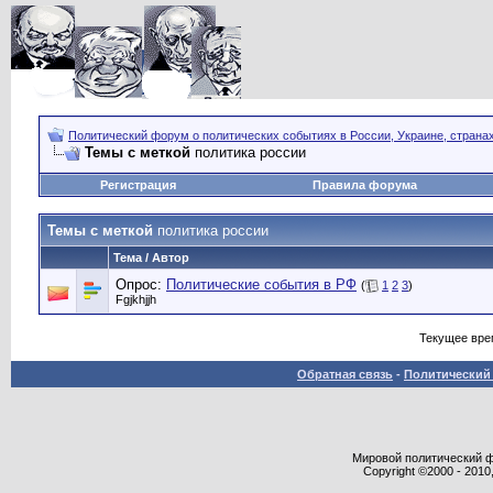
Политический форум о политических событиях в России, Украине, страна
Темы с меткой
политика россии
Регистрация
Правила форума
Темы с меткой
политика россии
Тема / Автор
Опрос:
Политические события в РФ
(
1
2
3
)
Fgjkhjjh
Текущее вре
Обратная связь
-
Политический 
Мировой политический фор
Copyright ©2000 - 2010,