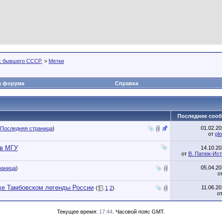
х бывшего СССР.
>
Метки
а форума
Справка
Последнее соо
01.02.2
Последняя страница
)
от
pl
 в МГУ
14.10.2
от
В. Патюк-Ис
05.04.2
раница
)
о
ке Тамбовском легенды России
11.06.2
(
1
2
)
о
Текущее время:
17:44
. Часовой пояс GMT.