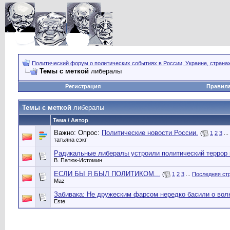
Политический форум о политических событиях в России, Украине, страна
Темы с меткой
либералы
Регистрация
Правил
Темы с меткой
либералы
Тема / Автор
Важно: Опрос:
Политические новости России.
(
1
2
3
...
татьяна сэкг
Радикальные либералы устроили политический террор
В. Патюк-Истомин
ЕСЛИ БЫ Я БЫЛ ПОЛИТИКОМ...
(
1
2
3
...
Последняя ст
Maz
Забивака: Не дружеским фарсом нередко басили о вол
Este