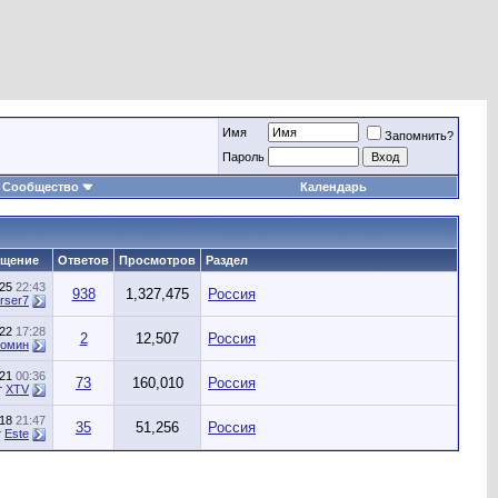
Имя
Запомнить?
Пароль
Сообщество
Календарь
бщение
Ответов
Просмотров
Раздел
025
22:43
938
1,327,475
Россия
orser7
022
17:28
2
12,507
Россия
томин
021
00:36
73
160,010
Россия
т
XTV
018
21:47
35
51,256
Россия
т
Este