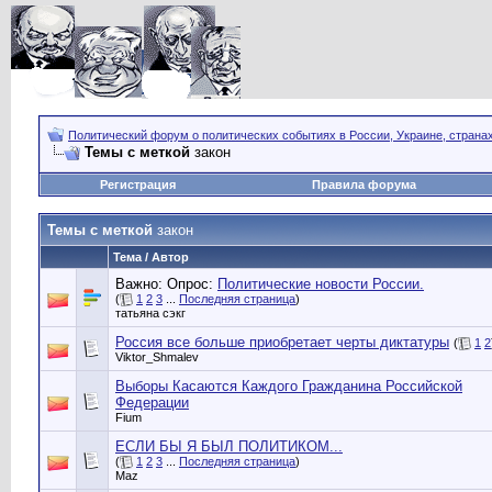
Политический форум о политических событиях в России, Украине, страна
Темы с меткой
закон
Регистрация
Правила форума
Темы с меткой
закон
Тема / Автор
Важно: Опрос:
Политические новости России.
(
1
2
3
...
Последняя страница
)
татьяна сэкг
Россия все больше приобретает черты диктатуры
(
1
2
Viktor_Shmalev
Выборы Касаются Каждого Гражданина Российской
Федерации
Fium
ЕСЛИ БЫ Я БЫЛ ПОЛИТИКОМ...
(
1
2
3
...
Последняя страница
)
Maz