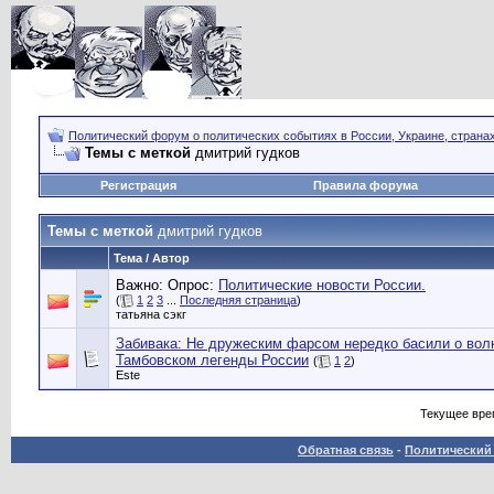
Политический форум о политических событиях в России, Украине, страна
Темы с меткой
дмитрий гудков
Регистрация
Правила форума
Темы с меткой
дмитрий гудков
Тема / Автор
Важно: Опрос:
Политические новости России.
(
1
2
3
...
Последняя страница
)
татьяна сэкг
Забивака: Не дружеским фарсом нередко басили о вол
Тамбовском легенды России
(
1
2
)
Este
Текущее вре
Обратная связь
-
Политический 