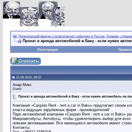
Политический форум о политических событиях в России, Украине, страна
Прокат и аренда автомобилей в Баку - если нужен авто
Регистрация
Правил
15.08.2010, 08:07
Анар Микс
Guest
Прокат и аренда автомобилей в Баку - если нужен автомобиль на п
Компания «Caspian Rent - rent a car in Baku» предлагает своим 
класса ведущих зарубежных фирм - производителей!
Парк автомобилей компании «Caspian Rent - rent a car in Baku» 
Микроавтобусы, Автобусы, чтобы удовлетворить выбор для всех ж
новыми автомашинами. Все имеющиеся автомобили имеют страхов
Контакты:
Тел.: +99412 4186318