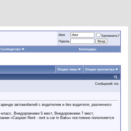
Имя
Запомнить?
Пароль
Сообщество
Календарь
Опции темы
Опции просмотра
#
1
Сообщений: n/a
и аренде автомобилей с водителем и без водителя, различного
м-класс, Внедорожники 5 мест, Внедорожники 7 мест,
ии «Caspian Rent - rent a car in Baku» постоянно пополняется