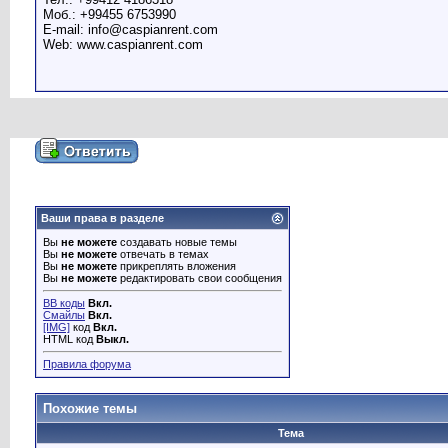
Моб.: +99455 6753990
E-mail: info@caspianrent.com
Web: www.caspianrent.com
Ваши права в разделе
Вы
не можете
создавать новые темы
Вы
не можете
отвечать в темах
Вы
не можете
прикреплять вложения
Вы
не можете
редактировать свои сообщения
BB коды
Вкл.
Смайлы
Вкл.
[IMG]
код
Вкл.
HTML код
Выкл.
Правила форума
Похожие темы
Тема