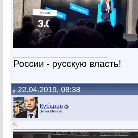
__________________
России - русскую власть!
22.04.2019, 08:38
Кубарев
Senior Member