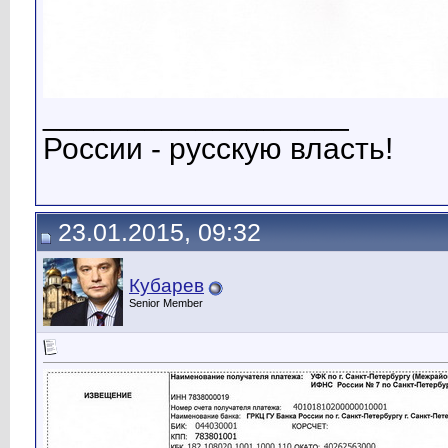
__________________
России - русскую власть!
23.01.2015, 09:32
Кубарев
Senior Member