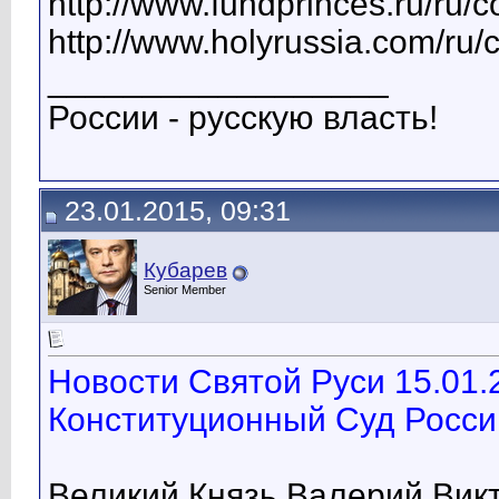
http://www.fundprinces.ru/ru/
http://www.holyrussia.com/ru/
__________________
России - русскую власть!
23.01.2015, 09:31
Кубарев
Senior Member
Новости Святой Руси 15.01
Конституционный Суд Росс
Великий Князь Валерий Вик