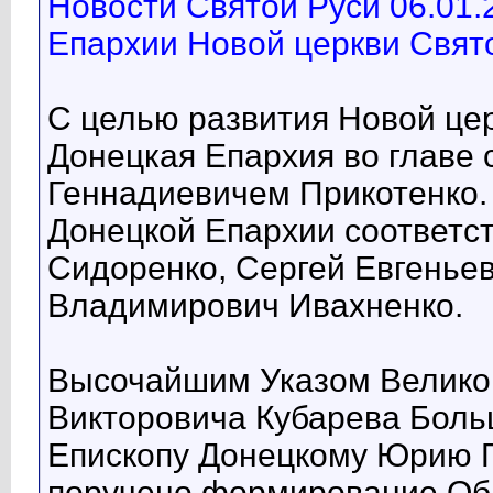
Новости Святой Руси 06.01
Епархии Новой церкви Свят
С целью развития Новой це
Донецкая Епархия во главе
Геннадиевичем Прикотенко.
Донецкой Епархии соответс
Сидоренко, Сергей Евгенье
Владимирович Ивахненко.
Высочайшим Указом Велико
Викторовича Кубарева Боль
Епископу Донецкому Юрию 
поручено формирование Об