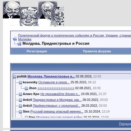
Политический форум о политических событиях в России, Украине, страна
Молдова
Молдова, Приднестровье и Россия
Регистрация
Правила форума
politik
Молдова, Приднестровье и...
02.05.2015,
12:42
kosovsky
Оставьте в покое...
25.05.2015,
06:12
Jhon
+++++++++++++++++++++
02.08.2021,
10:33
Алекс Кро
Не принимайте близко к...
24.09.2021,
21:37
Ardzil
Приднестровье и Молдова: как...
28.03.2022,
03:02
Ardzil
Приднестровье: с политикой...
28.03.2022,
03:03
Stes
Русский реванш опасный именно...
15.10.2024,
12:14
Stes
Молдова россия готовит войну
18.10.2024,
10:56
Матроскин
Майя Санду уже готовится...
20.10.2024,
16:56
Предыд