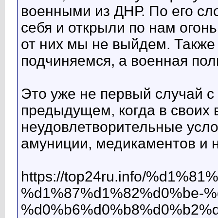
военными из ДНР. По его с
себя и открыли по нам огон
от них мы не выйдем. Также
подчиняемся, а военная пол
Это уже не первый случай с 
предыдущем, когда в своих
неудовлетворительные усло
амуниции, медикаментов и 
https://top24ru.info/%d
%d1%87%d1%82%d0%be-%
%d0%b6%d0%b8%d0%b2%d