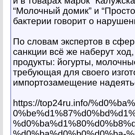
и в товарах марок “Калужска
“Молочный домик” и “Просто 
бактерии говорит о нарушен
По словам экспертов в сфер
санкции всё же наберут ход
продукты: йогурты, молочны
требующая для своего изгот
импортозамещение надеяться
https://top24ru.info/%
0%be%d1%87%d0%bd%d1%
%d0%ba%d1%80%d0%b8%d
%d0%ba%d0%b0%d0%ba-%