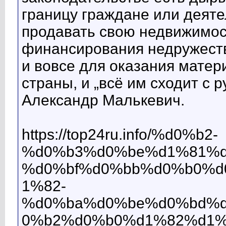
границу граждане или деяте
продавать свою недвижимост
финансирования недружест
и вовсе для оказания мате
страны, и „всё им сходит с 
Александр Малькевич.
https://top24ru.info/%d0%b2-
%d0%b3%d0%be%d1%81%d
%d0%bf%d0%bb%d0%b0%d
1%82-
%d0%ba%d0%be%d0%bd%
0%b2%d0%b0%d1%82%d1%