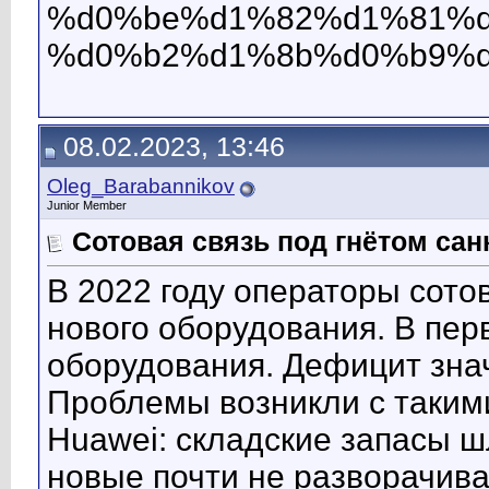
%d0%be%d1%82%d1%81%d
%d0%b2%d1%8b%d0%b9%d
08.02.2023, 13:46
Oleg_Barabannikov
Junior Member
Сотовая связь под гнётом сан
В 2022 году операторы сото
нового оборудования. В пер
оборудования. Дефицит зна
Проблемы возникли с такими
Huawei: складские запасы ш
новые почти не разворачива