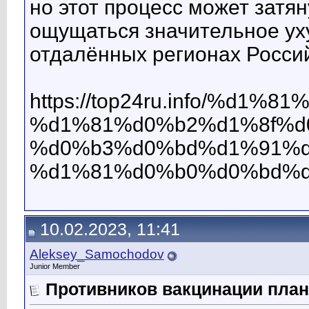
но этот процесс может затян
ощущаться значительное уху
отдалённых регионах Росси
https://top24ru.info/%d
%d1%81%d0%b2%d1%8f%d
%d0%b3%d0%bd%d1%91%d
%d1%81%d0%b0%d0%bd%d
10.02.2023, 11:41
Aleksey_Samochodov
Junior Member
Противников вакцинации план