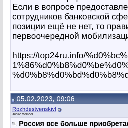
Если в вопросе предоставле
сотрудников банковской сф
позиции ещё не нет, то прав
первоочередной мобилизаци
https://top24ru.info/%
1%86%d0%b8%d0%be%d0%
%d0%b8%d0%bd%d0%b8%d
05.02.2023, 09:06
RozhdestvenskiyI
Junior Member
Россия все больше приобрета