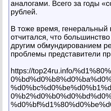
аналогами. Всего за годы «
рублей.
В тоже время, генеральный 
отчитался, что большинств
другим обмундированием реш
проблемы представители пр
https://top24ru.info/%
0%bd%d0%b8%d0%ba%d0%
%d0%bc%d0%be%d0%b1%
0%b2%d0%b0%d0%bd%d0%
%d0%bf%d1%80%d0%be%d