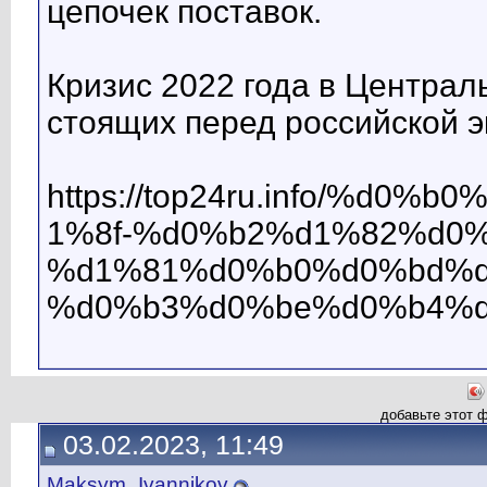
цепочек поставок.
Кризис 2022 года в Центра
стоящих перед российской э
https://top24ru.info/%
1%8f-%d0%b2%d1%82%d0
%d1%81%d0%b0%d0%bd%d
%d0%b3%d0%be%d0%b4%d
добавьте этот 
03.02.2023, 11:49
Maksym_Ivannikov