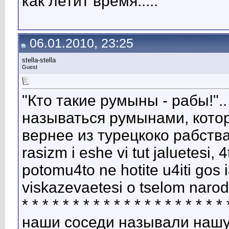
как летит время.....
06.01.2010, 23:25
stella-stella
Guest
"Кто такие румыны - рабы!".
называться румынами, кото
вернее из турецкоко рабства. 
rasizm i eshe vi tut jaluetesi,
potomu4to ne hotite u4iti gos i
viskazevaetesi o tselom narode :-O
* * * * * * * * * * * * * * * * *
наши соседи называли нашу