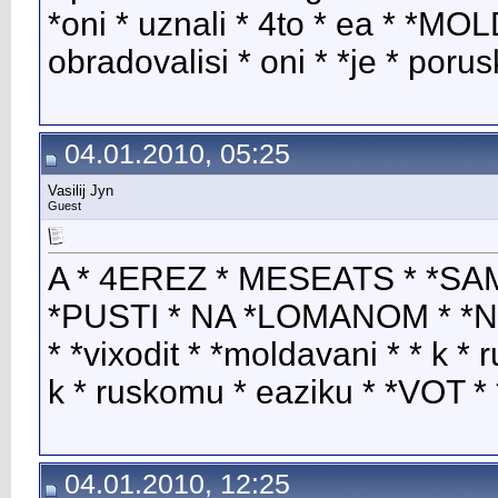
*oni * uznali * 4to * ea * *MO
obradovalisi * oni * *je * poru
04.01.2010, 05:25
Vasilij Jyn
Guest
A * 4EREZ * MESEATS * *SAM
*PUSTI * NA *LOMANOM * *N
* *vixodit * *moldavani * * k *
k * ruskomu * eaziku * *VOT *
04.01.2010, 12:25