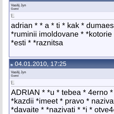
Vasilij Jyn
Guest
adrian * * a * ti * kak * dumaesi
*ruminii imoldovane * *kotorie 
*esti * *raznitsa
04.01.2010, 17:25
Vasilij Jyn
Guest
ADRIAN * *u * tebea * 4erno *
*kazdii *imeet * pravo * naziva
*davaite * *nazivati * *i * otve4