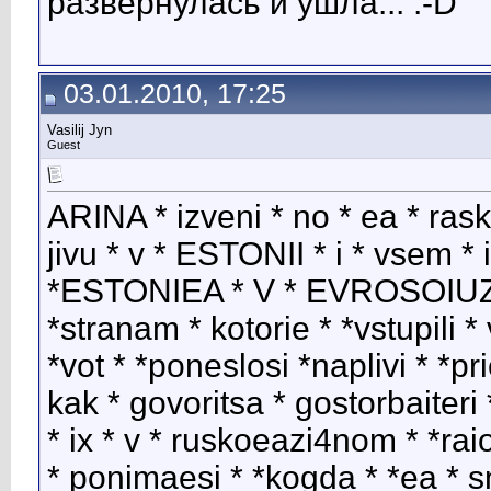
развернулась и ушла... :-D
03.01.2010, 17:25
Vasilij Jyn
Guest
ARINA * izveni * no * ea * rask
jivu * v * ESTONII * i * vsem *
*ESTONIEA * V * EVROSOIUZE * *
*stranam * kotorie * *vstupil
*vot * *poneslosi *naplivi * *pr
kak * govoritsa * gostorbaiteri 
* ix * v * ruskoeazi4nom * *rai
* ponimaesi * *kogda * *ea * s