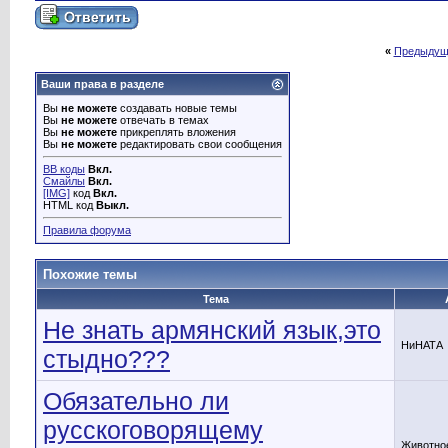
«
Предыдущ
Ваши права в разделе
Вы
не можете
создавать новые темы
Вы
не можете
отвечать в темах
Вы
не можете
прикреплять вложения
Вы
не можете
редактировать свои сообщения
BB коды
Вкл.
Смайлы
Вкл.
[IMG]
код
Вкл.
HTML код
Выкл.
Правила форума
Похожие темы
Тема
Не знать армянский язык,это
НиНАТА
стыдно???
Обязательно ли
русскоговорящему
Животно