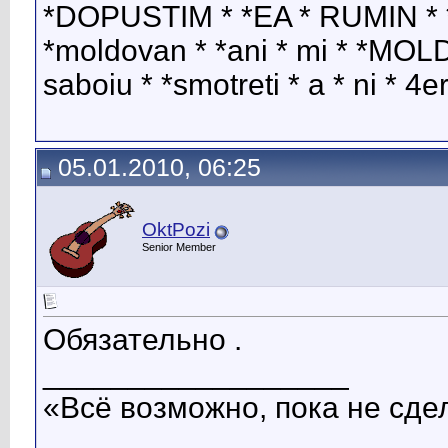
*DOPUSTIM * *EA * RUMIN * *a 
*moldovan * *ani * mi * *MOLDA
saboiu * *smotreti * a * ni * 4e
05.01.2010, 06:25
OktPozi
Senior Member
Обязательно .
__________________
«Всё возможно, пока не сд