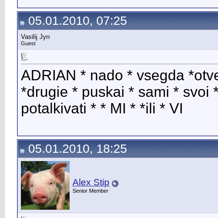
05.01.2010, 07:25
Vasilij Jyn
Guest
ADRIAN * nado * vsegda *otve4a
*drugie * puskai * sami * svoi *
potalkivati * * MI * *ili * VI
05.01.2010, 18:25
Alex Stip
Senior Member