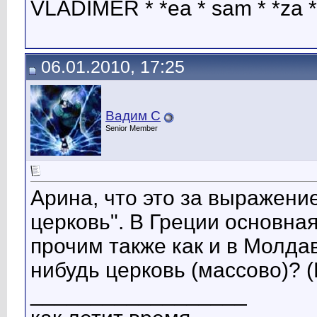
VLADIMER * *ea * sam * *za * 1
06.01.2010, 17:25
Вадим С
Senior Member
Арина, что это за выражени
церковь". В Греции основна
прочим также как и в Молдав
нибудь церковь (массово)? (
__________________