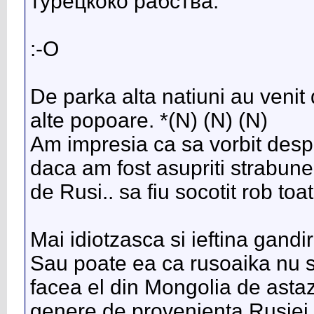
турецкоко рабства.
:-O
De parka alta natiuni au venit
alte popoare. *(N) (N) (N)
Am impresia ca sa vorbit despr
daca am fost asupriti strabun
de Rusi.. sa fiu socotit rob toat
Mai idiotzasca si ieftina gand
Sau poate ea ca rusoaika nu s
facea el din Mongolia de astaz
genere de provenienta Rusiei d