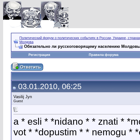
Политический форум о политических событиях в России, Украине, страна
Молдова
Обязательно ли русскоговорящему населению Молдов
Регистрация
Правила форума
03.01.2010, 06:25
Vasilij Jyn
Guest
a * esli * *nidano * * znati * *m
vot * *dopustim * * nemogu * *e