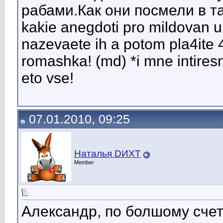
рабами.Как они посмели в так
kakie anegdoti pro mildovan u 
nazevaete ih a potom pla4ite 4
romashka! (md) *i mne intiresn
eto vse!
07.01.2010, 09:25
Наталья DИХТ
Member
Александр, по болшому счет