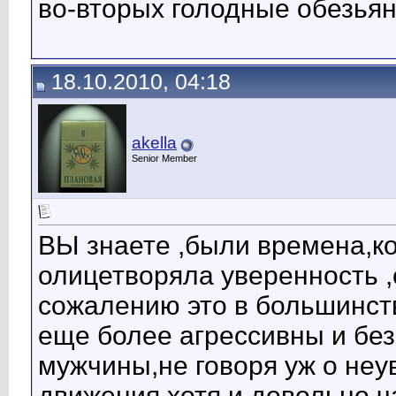
во-вторых голодные обезьян
18.10.2010, 04:18
akella
Senior Member
ВЫ знаете ,были времена,к
олицетворяла уверенность ,с
сожалению это в большинс
еще более агрессивны и бе
мужчины,не говоря уж о не
движения,хотя и довольно ча