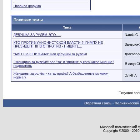
Правила форума
Похожие темы
Тема
ДЕВУШКА ЗА РУЛЁМ-ЭТО.....
Natela G
КТО ПРОТИВ УНИОНИСТСКОЙ ВЛАСТИ ?! ГИМПУ НЕ
Валерия-
ПРЕЗИДЕНТ !!! КТО ПРОТИВ - ПИШИТЕ...
"АВТО на ШПИЛЬКАХ" или девушки за рулём!
Долгопол
!!!женщина за рулем!!! все "за" и "против" у кого какое мнение?
Я лицо Ch
поделитесь
Женщины за рулём - катастрофа? А безбашенные мужики-
ЭЛИНА
норма!?
Текущее вре
Обратная связь
-
Политический 
Мировой политический фор
Copyright ©2000 - 2010,