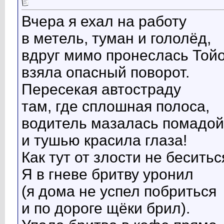
Вчера я ехал на работу
в метель, туман и гололёд,
вдруг мимо пронеслась Тойо
взяла опасный поворот.
Пересекая автостраду
там, где сплошная полоса,
водитель мазалась помадой
и тушью красила глаза!
Как тут от злости не беситьс
Я в гневе бритву уронил
(я дома не успел побриться
и по дороге щёки брил).