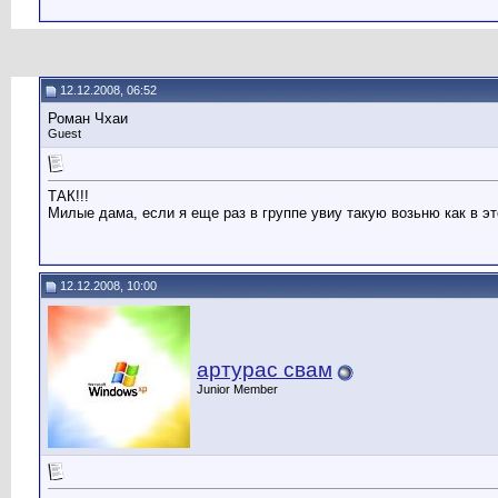
12.12.2008, 06:52
Роман Чхаи
Guest
ТАК!!!
Милые дама, если я еще раз в группе увиу такую возьню как в эт
12.12.2008, 10:00
артурас свам
Junior Member