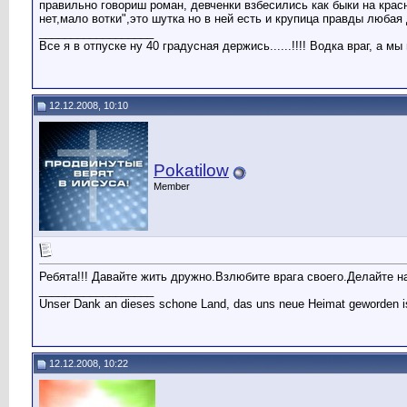
правильно говориш роман, девченки взбесились как быки на красн
нет,мало вотки",это шутка но в ней есть и крупица правды любая де
__________________
Все я в отпуске ну 40 градусная держись......!!!! Водка враг, а мы
12.12.2008, 10:10
Pokatilow
Member
Ребята!!! Давайте жить дружно.Взлюбите врага своего.Делайте на
__________________
Unser Dank an dieses schone Land, das uns neue Heimat geworden i
12.12.2008, 10:22