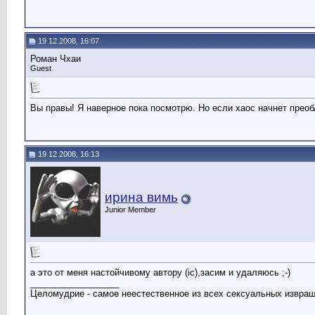
19.12.2008, 16:07
Роман Чхаи
Guest
Вы правы! Я наверное пока посмотрю. Но если хаос начнет преобл
19.12.2008, 16:13
ирина вимь
Junior Member
а это от меня настойчивому автору (ic),засим и удаляюсь ;-)
__________________
Целомудрие - самое неестественное из всех сексуальных извра