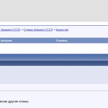
х бывшего СССР.
>
Страны бывшего СССР
>
Казахстан
а форума
Справка
совсем другие планы.