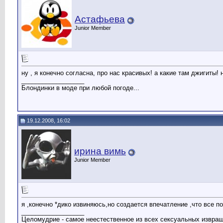
Астафьева
Junior Member
ну , я конечно согласна, про нас красивых! а какие там джигиты! н
__________________
Блондинки в моде при любой погоде...
19.12.2008, 16:02
ирина вимь
Junior Member
я ,конечно *дико извиняюсь,но создается впечатление ,что все по
__________________
Целомудрие - самое неестественное из всех сексуальных извра