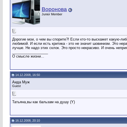
Воронова
Junior Member
Дорогие мои, о чем вы спорите?! Если кто-то выскажет какую-либ
любимой. И если есть критика - это не значит шовинизм. Это не
лучше. Не надо этих склок. Это просто некрасиво. И очень непри
__________________
О смысле жизни...
14.12.2008, 16:50
Аида Муж
Guest
Татьяна,вы как бальзам на душу (Y)
16.12.2008, 20:10