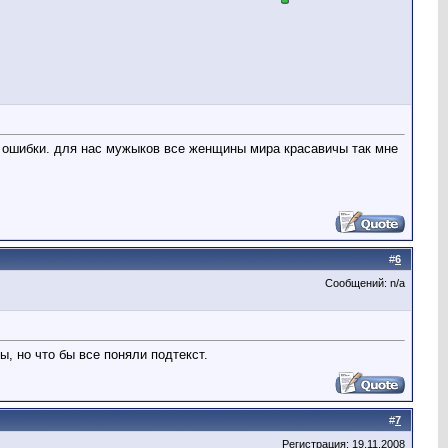
ть ошибки. для нас мужыков все женщины мира красавичы так мне
#
6
Сообщений: n/a
ы, но что бы все поняли подтекст.
#
7
Регистрация: 19.11.2008