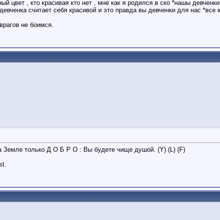
ый цвет , кто красивая кто нет , мне как я родился в ско *нашы девченк
вченка считает себя красивой и это правда вы девченки для нас *все красав
 врагов не боимся.
 Земле только Д О Б Р О : Вы будете чище душой. (Y) (L) (F)
st.