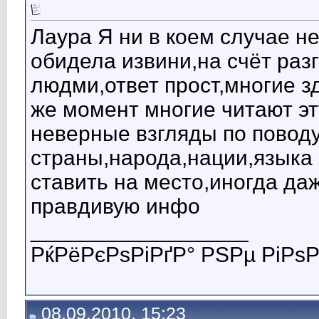
Лаура Я ни в коем случае н
обидела извини,на счёт ра
людми,ответ прост,многие з
же момент многие читают эт
неверные взгляды по повод
страны,народа,нации,языка и
ставить на место,иногда да
правдивую инфо
__________________
РќРёРєРѕРіРґР° РЅРµ РіРѕР
08.09.2010, 15:23