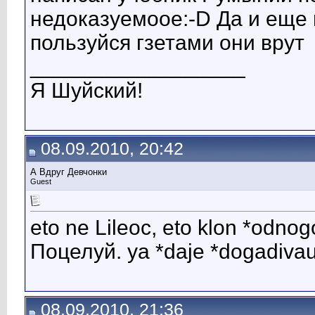
недоказуемоое:-D Да и еще 
пользуйся гзетами они врут
__________________
Я Шуйский!
08.09.2010, 20:42
А Вдруг Девчонки
Guest
eto ne Lileoc, eto klon *odn
Поцелуй. ya *daje *dogadivaus
08.09.2010, 21:36