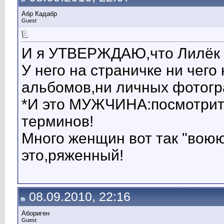
Абр Кадабр
Guest
И я УТВЕРЖДАЮ,что Лилёк 
У него на страничке ни чего
альбомов,ни личных фотогр
*И это МУЖЧИНА:посмотрите
терминов!
Много женщин вот так "вою
это,ряженный!
08.09.2010, 22:16
Абориген
Guest