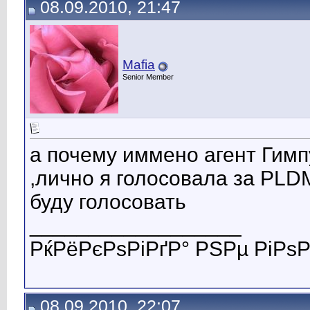
08.09.2010, 21:47
Mafia
Senior Member
а почему иммено агент Гимпу
,лично я голосовала за PLD
буду голосовать
__________________
РќРёРєРѕРіРґР° РЅРµ РіРѕР
08.09.2010, 22:07