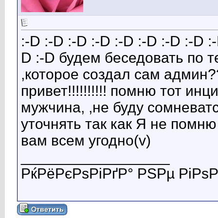
:-D :-D :-D :-D :-D :-D :-D :-D :
D :-D будем беседовать по т
,которое создал сам адми
привет!!!!!!!!!! помню тот и
мужчина, ,не буду сомневатс
уточнять так как Я не помню
вам всем угодно(v)
__________________
РќРёРєРѕРіРґР° РЅРµ РіРѕР