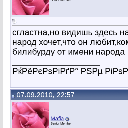
Senior Member
сгластна,но видишь здесь н
народ хочет,что он любит,ко
билибурду от имени народа
__________________
РќРёРєРѕРіРґР° РЅРµ РіРѕР
07.09.2010, 22:57
Mafia
Senior Member