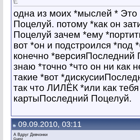
одна из моих *мыслей * Эт
Поцелуй. потому *как он з
Поцелуй зачем *ему *порти
вот *он и подстроился *под
конечно *версияПоследний 
знаю *точно *что он ни как 
такие *вот *дискусииПосле
так что ЛИЛЁК *или как тебя
картыПоследний Поцелуй.
09.09.2010, 03:11
А Вдруг Девчонки
Guest