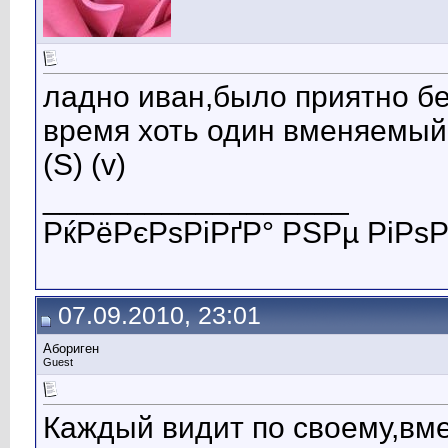
ладно иван,было приятно бе
время хоть один вменяемый
(S) (v)
__________________
РќРёРєРѕРіРґР° РЅРµ РіРѕР
07.09.2010, 23:01
Абориген
Guest
Каждый видит по своему,вм