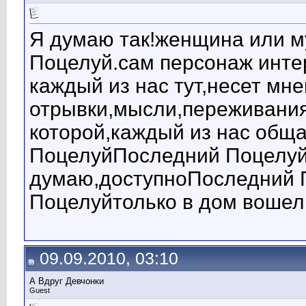
Я думаю так!женщина или 
Поцелуй.сам персонаж инт
каждый из нас тут,несет мне
отрывки,мысли,переживания
которой,каждый из нас общ
ПоцелуйПоследний Поцелуйб
думаю,доступноПоследний 
Поцелуйтолько в дом вошел
09.09.2010, 03:10
А Вдруг Девчонки
Guest