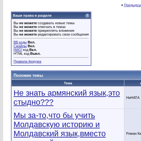
«
Предыдущ
Ваши права в разделе
Вы
не можете
создавать новые темы
Вы
не можете
отвечать в темах
Вы
не можете
прикреплять вложения
Вы
не можете
редактировать свои сообщения
BB коды
Вкл.
Смайлы
Вкл.
[IMG]
код
Вкл.
HTML код
Выкл.
Правила форума
Похожие темы
Тема
Не знать армянский язык,это
НиНАТА
стыдно???
Мы за-то,что бы учить
Молдавскую историю и
Молдавский язык,вместо
Роман К