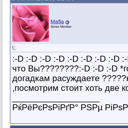
Mafia
Senior Member
:-D :-D :-D :-D :-D :-D :-D :-D :
что Вы????????:-D :-D :-D *
догадкам расуждаете ?????н
,посмотрим стоит хоть две 
__________________
РќРёРєРѕРіРґР° РЅРµ РіРѕР