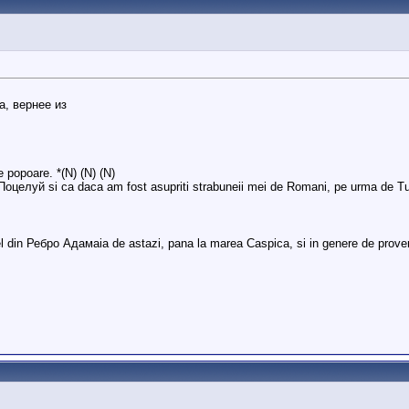
, вернее из
e popoare. *(N) (N) (N)
оцелуй si ca daca am fost asupriti strabuneii mei de Romani, pe urma de Tu
el din Ребро Адамаia de astazi, pana la marea Caspica, si in genere de prov