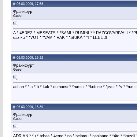
06.03.2009, 17:58
Франкфурт
Guest
A * 4EREZ * MESEATS * *SAMI * RUMINI * * RAZGOVARIVALI * *PUSTI
eaziku * *VOT * *VAM * RAK * *SIUKA * *I * LEBEDI
06.03.2009, 18:22
Франкфурт
Guest
adrian * * a * ti * kak * dumaesi * *rumini * *kotorie * *jivut * *v * *rum
06.03.2009, 18:39
Франкфурт
Guest
ADRIAN * *u * tebea * 4erno * po * belamu * napisano * *4to * *kazdii 