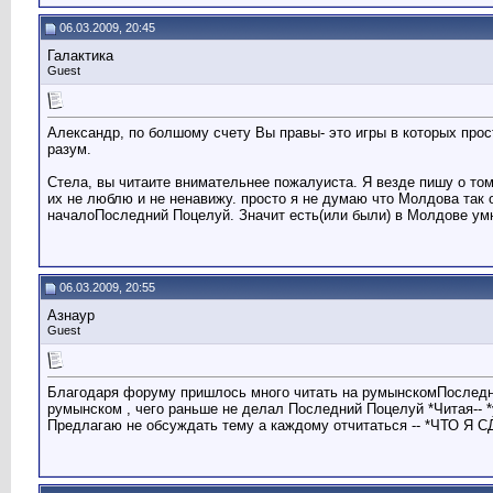
06.03.2009, 20:45
Галактика
Guest
Александр, по болшому счету Вы правы- это игры в которых прос
разум.
Стела, вы читаите внимательнее пожалуиста. Я везде пишу о то
их не люблю и не ненавижу. просто я не думаю что Молдова так 
началоПоследний Поцелуй. Значит есть(или были) в Молдове ум
06.03.2009, 20:55
Азнаур
Guest
Благодаря форуму пришлось много читать на румынскомПоследни
румынском , чего раньше не делал Последний Поцелуй *Читая-- 
Предлагаю не обсуждать тему а каждому отчитаться -- *ЧТО