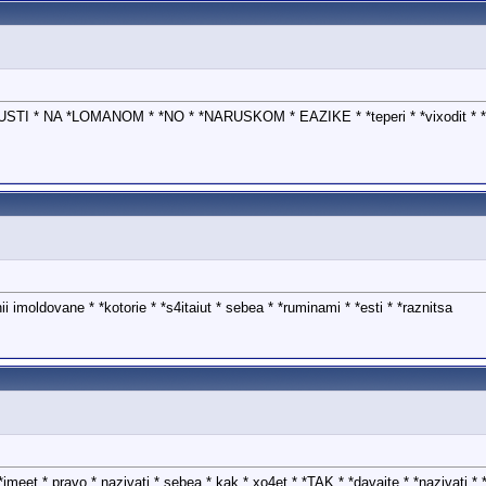
 * NA *LOMANOM * *NO * *NARUSKOM * EAZIKE * *teperi * *vixodit * *molda
inii imoldovane * *kotorie * *s4itaiut * sebea * *ruminami * *esti * *raznitsa
*imeet * pravo * nazivati * sebea * kak * xo4et * *TAK * *davaite * *nazivati 