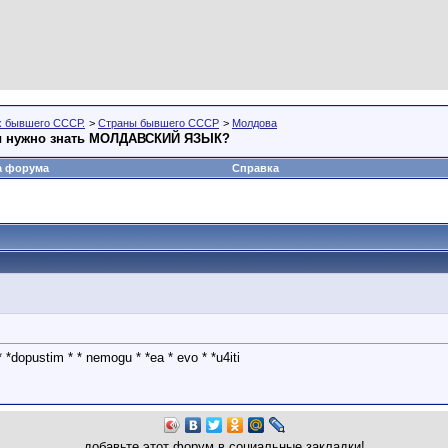
х бывшего СССР.
>
Страны бывшего СССР
>
Молдова
ы нужно знать МОЛДАВСКИЙ ЯЗЫК?
а форума
Справка
t * *dopustim * * nemogu * *ea * evo * *u4iti
добавьте этот форум в социальные закладки!