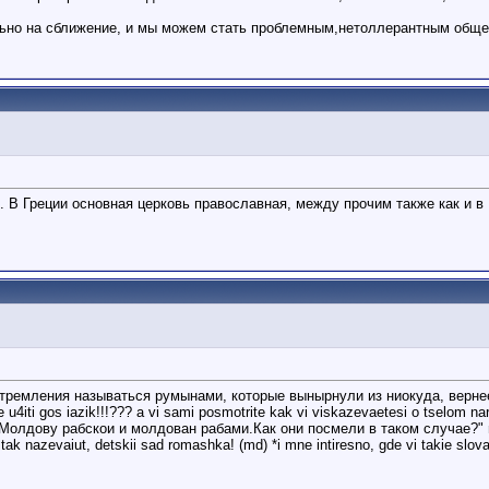
но на сближение, и мы можем стать проблемным,нетоллерантным общес
. В Греции основная церковь православная, между прочим также как и в
емления называться румынами, которые вынырнули из ниокуда, вернее из 
i gos iazik!!!??? a vi sami posmotrite kak vi viskazevaetesi o tselom narode :-O * *
олдову рабскои и молдован рабами.Как они посмели в таком случае?" nata
ak nazevaiut, detskii sad romashka! (md) *i mne intiresno, gde vi takie slova