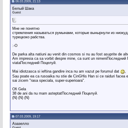
06.03.2009, 21:13
Белый Шака
Guest
Мне не понятно
стремления называться румынами, которые вынырнули из ниокуда
турецкоко рабства.
:-O
De parka alta natiuni au venit din cosmos si nu au fost asuprite de alt
Am impresia ca sa vorbit despre mine, ca sunt un nimeniПоследний П
viataПоследний Поцелуй.
Mai idiotzasca si ieftina gandire inca nu am vazut pe forumul dat
,
Sau poate ea ca rusoaika nu stie de CinGHis Han si ce raiduri facea 
sai zicem "rasa speciala, super-superioara".
Ofi Gela
38 de ani da nu mam asteptatПоследний Поцелуй.
(N) (N) (N)
07.03.2009, 19:17
Азазелло
Guest