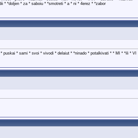
 * *doljen * za * saboiu * *smotreti * a * ni * 4erez * *zabor
uskai * sami * svoi * vivodi * delaiut * *ninado * potalkivati * * MI * *ili * VI