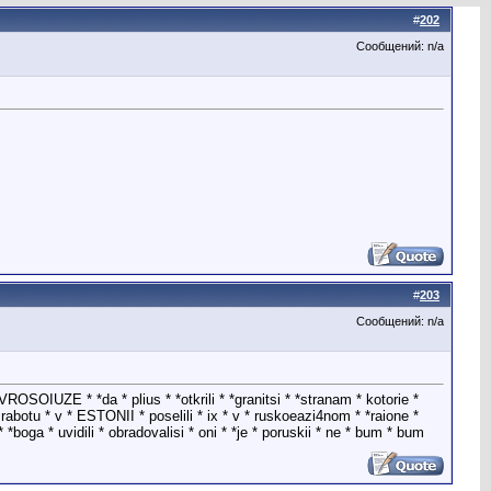
#
202
Сообщений: n/a
#
203
Сообщений: n/a
OSOIUZE * *da * plius * *otkrili * *granitsi * *stranam * kotorie *
 rabotu * v * ESTONII * poselili * ix * v * ruskoeazi4nom * *raione *
boga * uvidili * obradovalisi * oni * *je * poruskii * ne * bum * bum