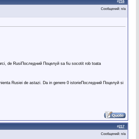
#
216
Сообщений: n/a
rci, de RusiПоследний Поцелуй sa fiu socotit rob toata
enienta Rusiei de astazi. Da in genere 0 istorieПоследний Поцелуй si
#
217
Сообщений: n/a