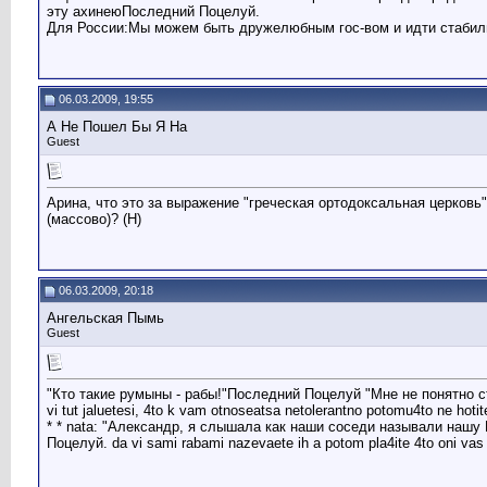
эту ахинеюПоследний Поцелуй.
Для России:Мы можем быть дружелюбным гос-вом и идти стабиль
06.03.2009, 19:55
А Не Пошел Бы Я На
Guest
Арина, что это за выражение "греческая ортодоксальная церковь"
(массово)? (H)
06.03.2009, 20:18
Ангельская Пымь
Guest
"Кто такие румыны - рабы!"Последний Поцелуй "Мне не понятно стр
vi tut jaluetesi, 4to k vam otnoseatsa netolerantno potomu4to ne hotite u4it
* * nata: "Александр, я слышала как наши соседи называли нашу М
Поцелуй. da vi sami rabami nazevaete ih a potom pla4ite 4to oni vas t