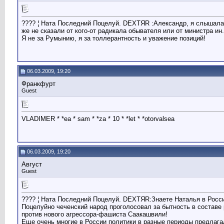
???? ¦ Ната Последний Поцелуй. DЕХТЯR :Александр, я слышала 
же не сказали от кого-от радикала обывателя или от министра и
Я не за Румынию, я за толлерантность и уважение позиций!
06.03.2009, 19:20
Франкфурт
Guest
VLADIMER * *ea * sam * *za * 10 * *let * *otorvalsea
06.03.2009, 19:20
Август
Guest
???? ¦ Ната Последний Поцелуй. DЕХТЯR:Знаете Наталья в Росс
Поцелуйно чеченский народ проголосовал за бытность в составе
против нового агрессора-фашиста Саакашвили!
Еще очень многие в России политики в разные периоды предлагал