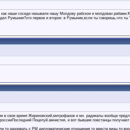
как наши соседи называли нашу Молдову рабскои и молдован рабами.Как
н.дел Румынии?это первое и второе: в Румынии,если ты говоришь,что ты 
ии в свое время Жириновский,митрофанов и мн. радикалы вообще пред
 россииПоследний Поцелуй.амнистия, и вот бывшие повстанцы получают
и то разорвать с РМ дипломатические отношения,то ввести визы,то вообщ