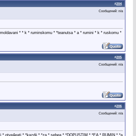
#
204
Сообщений: n/a
vani * * k * ruminskomu * *teanutsa * a * rumini * k * ruskomu *
#
205
Сообщений: n/a
#
206
Сообщений: n/a
* *i * otve4eati * *kazdii * *za * sebea * *DOPUSTIM * *EA * RUMIN * *a