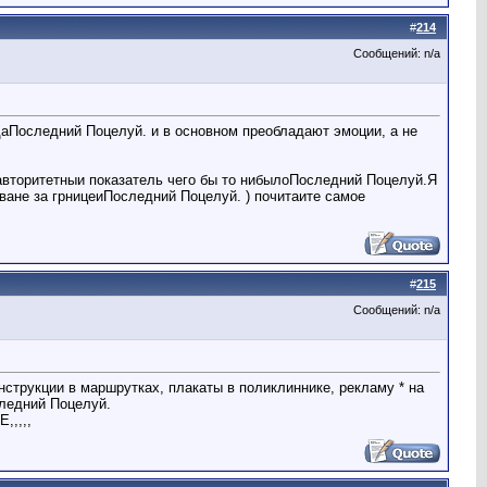
#
214
Сообщений: n/a
вдаПоследний Поцелуй. и в основном преобладают эмоции, а не
авторитетныи показатель чего бы то нибылоПоследний Поцелуй.Я
оване за грницеиПоследний Поцелуй. ) почитаите самое
#
215
Сообщений: n/a
трукции в маршрутках, плакаты в поликлиннике, рекламу * на
следний Поцелуй.
,,,,,