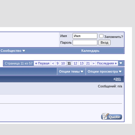
Имя
Запомнить?
Пароль
Сообщество
Календарь
Страница 11 из 57
«
Первая
<
9
10
11
12
13
21
>
Последняя
»
Опции темы
Опции просмотра
#
201
Сообщений: n/a