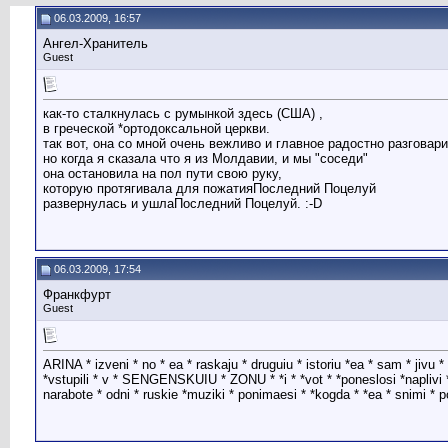
06.03.2009, 16:57
Ангел-Хранитель
Guest
как-то сталкнулась с румынкой здесь (США) ,
в греческой *ортодоксальной церкви.
так вот, она со мной очень вежливо и главное радостно разговар
но когда я сказала что я из Молдавии, и мы "соседи"
она остановила на пол пути свою руку,
которую протягивала для пожатияПоследний Поцелуй
развернулась и ушлаПоследний Поцелуй. :-D
06.03.2009, 17:54
Франкфурт
Guest
ARINA * izveni * no * ea * raskaju * druguiu * istoriu *ea * sam * jiv
*vstupili * v * SENGENSKUIU * ZONU * *i * *vot * *poneslosi *naplivi * *
narabote * odni * ruskie *muziki * ponimaesi * *kogda * *ea * snimi * p