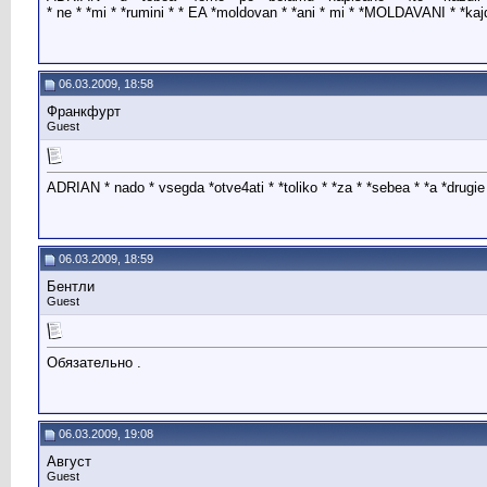
* ne * *mi * *rumini * * EA *moldovan * *ani * mi * *MOLDAVANI * *kajdii
06.03.2009, 18:58
Франкфурт
Guest
ADRIAN * nado * vsegda *otve4ati * *toliko * *za * *sebea * *a *drugie * p
06.03.2009, 18:59
Бентли
Guest
Обязательно .
06.03.2009, 19:08
Август
Guest