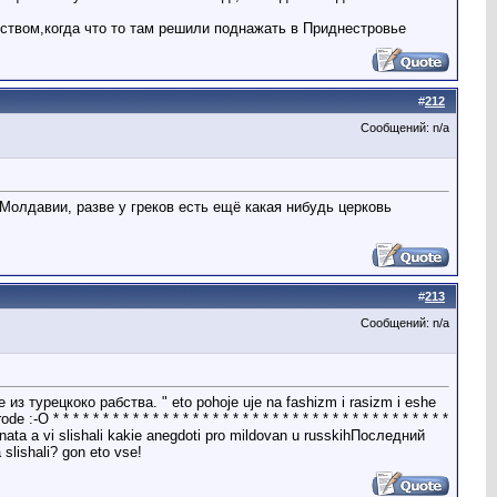
твом,когда что то там решили поднажать в Приднестровье
#
212
Сообщений: n/a
 Молдавии, разве у греков есть ещё какая нибудь церковь
#
213
Сообщений: n/a
турецкоко рабства. " eto pohoje uje na fashizm i rasizm i eshe
 * * * * * * * * * * * * * * * * * * * * * * * * * * * * * * * * * * * * * *
 a vi slishali kakie anegdoti pro mildovan u russkihПоследний
 slishali? gon eto vse!