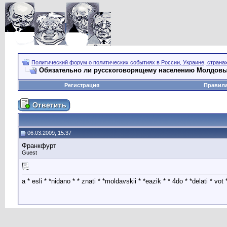
Политический форум о политических событиях в России, Украине, страна
Обязательно ли русскоговорящему населению Молдов
Регистрация
Правил
06.03.2009, 15:37
Франкфурт
Guest
a * esli * *nidano * * znati * *moldavskii * *eazik * * 4do * *delati * vo