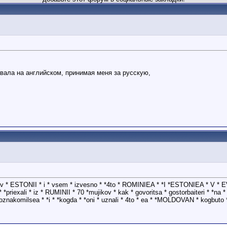
ивала на английском, принимая меня за русскую,
u * v * ESTONII * i * vsem * izvesno * *4to * ROMINIEA * *I *ESTONIEA * V * EVR
priexali * iz * RUMINII * 70 *mujikov * kak * govoritsa * gostorbaiteri * *na *
oznakomilsea * *i * *kogda * *oni * uznali * 4to * ea * *MOLDOVAN * kogbuto * *