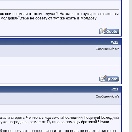
 они посмели в таком случае?-Наталья-это пузыри в тазике. вы
"молдовян",тебе не советуют тут же ехать в Молдову
#
210
Сообщений: n/a
#
211
Сообщений: n/a
лагали стереть Чечню с лица землиПоследний ПоцелуйПоследний
 уже награды в кремле от Путина за помощь братской Чечни
е не покупать нашего вина и тд., но ведь не ведется никто на