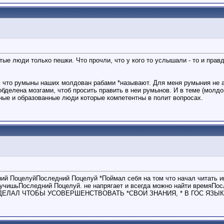
тые люди только пешки. Что прочли, что у кого то услышали - то и пра
м что румыны наших молдован рабами *называют. Для меня румыния не 
обделена мозгами, чтоб просить править в неи румынов. И в теме (молд
ные и образованные люди которые компетентны в полит вопросах.
й ПоцелуйПоследний Поцелуй *Поймал себя на том что начал читать инс
*учишьПоследний Поцелуй. не напрягает и всегда можно найти времяПо
 Я СДЕЛАЛ ЧТОБЫ УСОВЕРШЕНСТВОВАТЬ *СВОИ ЗНАНИЯ, * В ГОС ЯЗЫКЕ