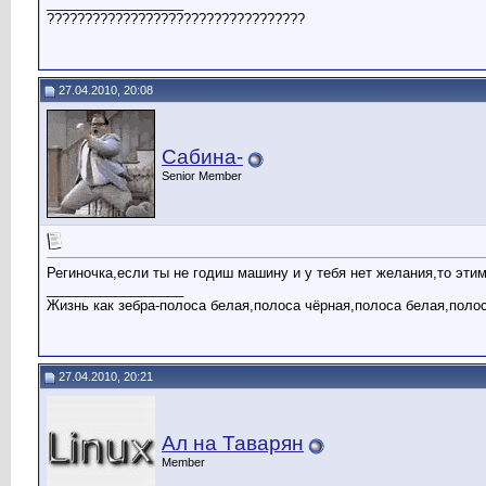
__________________
??????????????????????????????????
27.04.2010, 20:08
Сабина-
Senior Member
Региночка,если ты не годиш машину и у тебя нет желания,то эти
__________________
Жизнь как зебра-полоса белая,полоса чёрная,полоса белая,поло
27.04.2010, 20:21
Ал на Таварян
Member