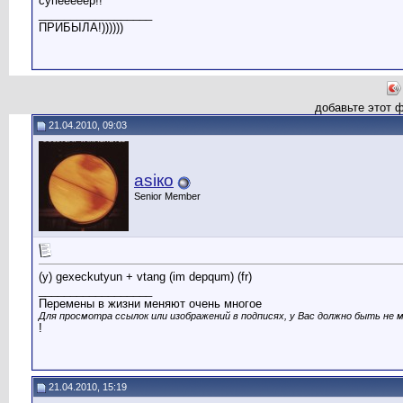
супееееер!!
__________________
ПРИБЫЛА!))))))
добавьте этот 
21.04.2010, 09:03
asiкo
Senior Member
(y) gexeckutyun + vtang (im depqum) (fr)
__________________
Пepeмeны в жизни мeняют oчeнь мнoгoe
Для просмотра ссылок или изображений в подписях, у Вас должно быть не м
!
21.04.2010, 15:19