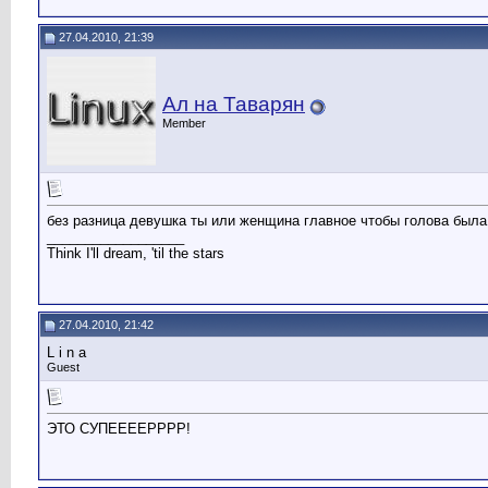
27.04.2010, 21:39
Ал на Таварян
Member
без разница девушка ты или женщина главное чтобы голова была н
__________________
Think I'll dream, 'til the stars
27.04.2010, 21:42
L i n a
Guest
ЭТО СУПЕЕЕЕРРРР!