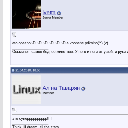
ivetta
Junior Member
eto opasno:-D :-D :-D :-D :-D :-D a voobshe prikolno(Y) (v)
__________________
Осьминог- самое бедное животное. У него и ноги от ушей, и руки 
21.04.2010, 18:06
Ал на Таварян
Member
это суперррррррррр!!!!
__________________
Think I'll dream, 'til the stars