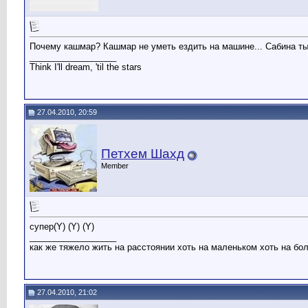
Почему кашмар? Кашмар не уметь ездить на машине... Сабина ты п
__________________
Think I'll dream, 'til the stars
27.04.2010, 20:59
Петхем Шахд
Member
супер(Y) (Y) (Y)
__________________
как же тяжело жить на расстоянии хоть на маленьком хоть на 
27.04.2010, 21:02