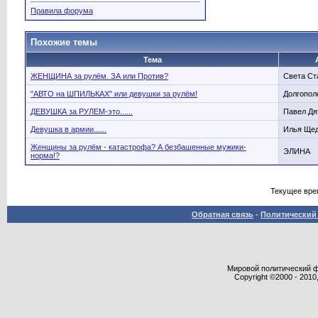
Правила форума
Похожие темы
Тема
ЖЕНЩИНА за рулём. ЗА или Против?
Света Ст
"АВТО на ШПИЛЬКАХ" или девушки за рулём!
Долгопол
ДЕВУШКА за РУЛЕМ-это......
Павел Дя
Девушка в армии......
Илья Ще
Женщины за рулём - катастрофа? А безбашенные мужики-
ЭЛИНА
норма!?
Текущее вре
Обратная связь
-
Политический 
Мировой политический фор
Copyright ©2000 - 2010,