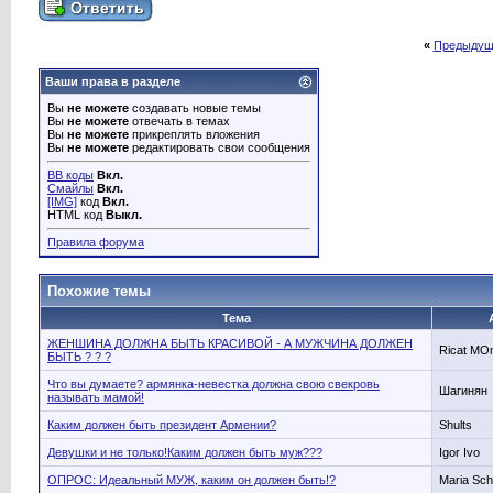
«
Предыдущ
Ваши права в разделе
Вы
не можете
создавать новые темы
Вы
не можете
отвечать в темах
Вы
не можете
прикреплять вложения
Вы
не можете
редактировать свои сообщения
BB коды
Вкл.
Смайлы
Вкл.
[IMG]
код
Вкл.
HTML код
Выкл.
Правила форума
Похожие темы
Тема
ЖЕНШИНА ДОЛЖНА БЫТЬ КРАСИВОЙ - А МУЖЧИНА ДОЛЖЕН
Ricat M
БЫТЬ ? ? ?
Что вы думаете? армянка-невестка должна свою свекровь
Шагинян
называть мамой!
Каким должен быть президент Армении?
Shults
Девушки и не только!Каким должен быть муж???
Igor Ivo
ОПРОС: Идеальный МУЖ, каким он должен быть!?
Maria Sch