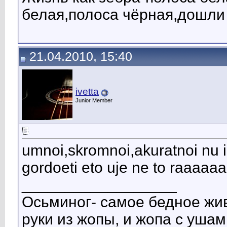
белая,полоса чёрная,дошли
21.04.2010, 15:40
ivetta
Junior Member
umnoi,skromnoi,akuratnoi nu 
gordoeti eto uje ne to raaaaa
__________________
Осьминог- самое бедное живо
руки из жопы, и жопа с ушами