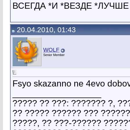
ВСЕГДА *И *ВЕЗДЕ *ЛУЧШЕ *
20.04.2010, 01:43
WOLF
Senior Member
Fsyo skazanno ne 4evo dobov
__________________
????? ?? ???: ??????? ?, ?
?? ????? ?????? ??? ??????
?????, ?? ???-?????? ?????