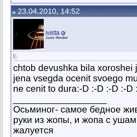
23.04.2010, 14:52
ivetta
Junior Member
chtob devushka bila xoroshei 
jena vsegda ocenit svoego muja
ne cenit to dura:-D :-D :-D :-D 
__________________
Осьминог- самое бедное живо
руки из жопы, и жопа с ушами
жалуется