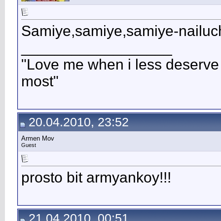
Samiye,samiye,samiye-nailuc
__________________
"Love me when i less deserve 
most"
20.04.2010, 23:52
Armen Mov
Guest
prosto bit armyankoy!!!
21.04.2010, 00:51