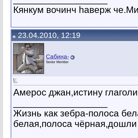
Кянкум вочинч hаверж че.М
23.04.2010, 12:19
Сабина-
Senior Member
Амерос джан,истину глаголи
__________________
Жизнь как зебра-полоса бел
белая,полоса чёрная,дошли