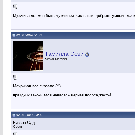
Мужчина должен быть мужчиной. Сильным ,добрым, умным, ласко
02.01.2009, 21:21
Тамилла Эсэй
Senior Member
Мехрибан все сказала (Y)
__________________
праздник закончился!началась черная полоса,жесть!
02.01.2009, 23:06
Ризван Одд
Guest