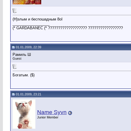
(H)злым и беспошадным 8oI
__________________
(* GARDABANEC (* ??????????????????? ?????????????????
01.01.2009, 22:39
Рамиль Ш
Guest
Богатым. ($)
01.01.2009, 23:21
Name Syvn
Junior Member