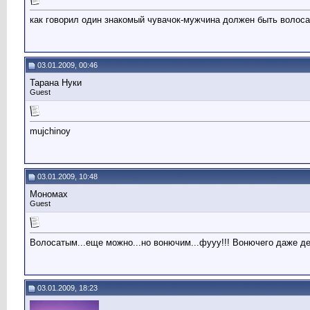
как говорил один знакомый чувачок-мужчина должен быть волоса
03.01.2009, 00:46
Тарана Нуки
Guest
mujchinoy
03.01.2009, 10:48
Мономах
Guest
Волосатым...еще можно...но вонючим...фууу!!! Вонючего даже ден
03.01.2009, 18:23