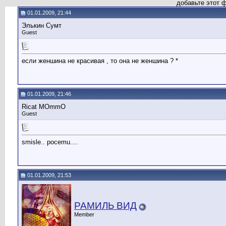
добавьте этот 
01.01.2009, 21:44
Элькин Сумт
Guest
если женшина не красивая , то она не женшина ? *
01.01.2009, 21:46
Ricat MОmmО
Guest
smisle.. pocemu....
01.01.2009, 21:53
РАМИЛЬ ВИД
Member