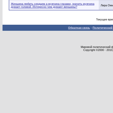
Женшина любить сердцем а мужчина глазами, значить мужчина
Лира Ом
думает головой. Интересно чем думают женшины?
Текущее вре
Обратная связь
-
Политический 
Мировой политический фор
Copyright ©2000 - 2010,