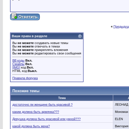
«
Предыдущ
Ваши права в разделе
Вы
не можете
создавать новые темы
Вы
не можете
отвечать в темах
Вы
не можете
прикреплять вложения
Вы
не можете
редактировать свои сообщения
BB коды
Вкл.
Смайлы
Вкл.
[IMG]
код
Вкл.
HTML код
Выкл.
Правила форума
Похожие темы
Тема
достаточно ли женщине быть красивой ?
ЛЕОНИД
каким должна быть армянка???
Мономах
Девушка должна быть красивой или умной???
ELEN
какой должна быть жена?
Виктория