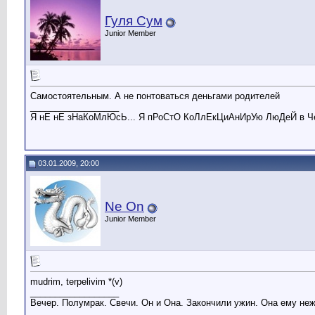
Гуля Сум
Junior Member
Самостоятельным. А не понтоваться деньгами родителей
__________________
Я нЕ нЕ зНаКоМлЮсЬ... Я пРоСтО КоЛлЕкЦиАнИрУю ЛюДеЙ в 
03.01.2009, 20:00
Ne On
Junior Member
mudrim, terpelivim *(v)
__________________
Вечер. Полумрак. Свечи. Он и Она. Закончили ужин. Она ему нежно 