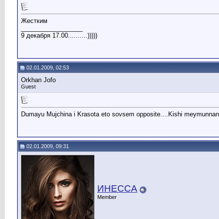
Жестким
__________________
9 декабря 17.00..........)))))
02.01.2009, 02:53
Orkhan Jofo
Guest
Dumayu Mujchina i Krasota eto sovsem opposite....Kishi meymunnan b
02.01.2009, 09:31
ИНЕССА
Member