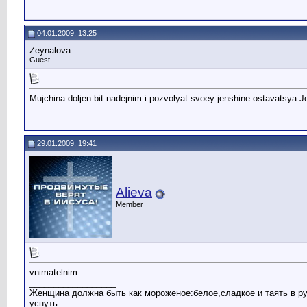
04.01.2009, 13:25
Zeynalova
Guest
Mujchina doljen bit nadejnim i pozvolyat svoey jenshine ostavatsya J
29.01.2009, 19:41
Alieva
Member
vnimatelnim
__________________
Женщина должна быть как мороженое:белое,сладкое и таять в р
уснуть...