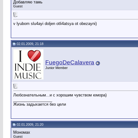
Добавляю тамь
Guest
v lyubom slu4ayi doljen otli4atsya ot obezayni)
02.01.2009, 21:18
FuegoDeCalavera
Junior Member
Любознательным...и с хорошим чувством юмора)
__________________
Жизнь задыхается без цели
02.01.2009, 21:20
Мономах
Guest