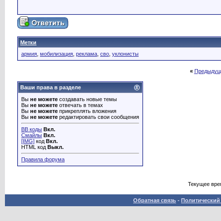
Метки
армия
,
мобилизация
,
реклама
,
сво
,
уклонисты
«
Предыдущ
Ваши права в разделе
Вы
не можете
создавать новые темы
Вы
не можете
отвечать в темах
Вы
не можете
прикреплять вложения
Вы
не можете
редактировать свои сообщения
BB коды
Вкл.
Смайлы
Вкл.
[IMG]
код
Вкл.
HTML код
Выкл.
Правила форума
Текущее вре
Обратная связь
-
Политический 