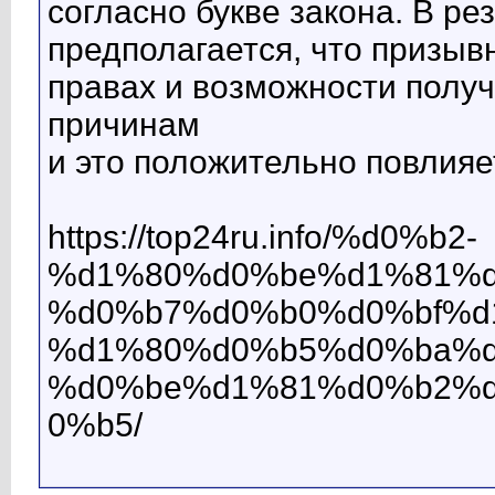
согласно букве закона. В ре
предполагается, что призыв
правах и возможности получ
причинам
и это положительно повлия
https://top24ru.info/%d0%b2-
%d1%80%d0%be%d1%81%d
%d0%b7%d0%b0%d0%bf%d
%d1%80%d0%b5%d0%ba%d
%d0%be%d1%81%d0%b2%
0%b5/