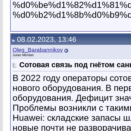
%d0%be%d1%82%d1%81%d
%d0%b2%d1%8b%d0%b9%d
08.02.2023, 13:46
Oleg_Barabannikov
Junior Member
Сотовая связь под гнётом сан
В 2022 году операторы сото
нового оборудования. В пер
оборудования. Дефицит зна
Проблемы возникли с такими
Huawei: складские запасы ш
новые почти не разворачива