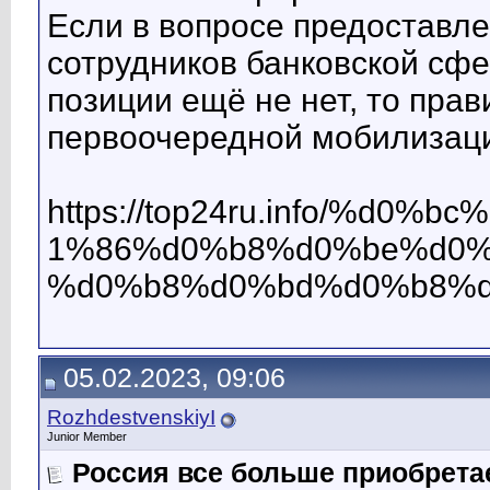
Если в вопросе предоставле
сотрудников банковской сф
позиции ещё не нет, то прав
первоочередной мобилизаци
https://top24ru.info/%
1%86%d0%b8%d0%be%d0%
%d0%b8%d0%bd%d0%b8%d
05.02.2023, 09:06
RozhdestvenskiyI
Junior Member
Россия все больше приобрета