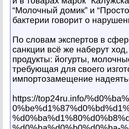
и в товарах марок “Калужска
“Молочный домик” и “Просто 
бактерии говорит о нарушен
По словам экспертов в сфер
санкции всё же наберут ход
продукты: йогурты, молочны
требующая для своего изгот
импортозамещение надеяться
https://top24ru.info/%
0%be%d1%87%d0%bd%d1%
%d0%ba%d1%80%d0%b8%d
%d0%ba%d0%b0%d0%ba-%