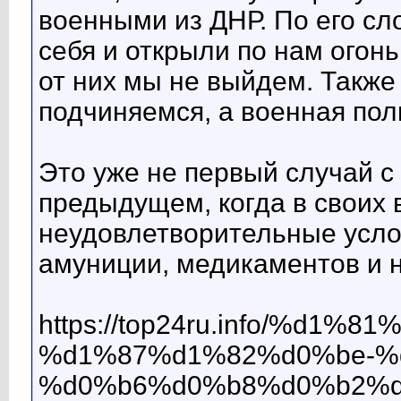
военными из ДНР. По его с
себя и открыли по нам огон
от них мы не выйдем. Также
подчиняемся, а военная пол
Это уже не первый случай с 
предыдущем, когда в своих
неудовлетворительные усло
амуниции, медикаментов и 
https://top24ru.info/%d
%d1%87%d1%82%d0%be-%
%d0%b6%d0%b8%d0%b2%d