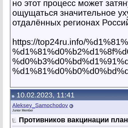
но этот процесс может затян
ощущаться значительное уху
отдалённых регионах Росси
https://top24ru.info/%d
%d1%81%d0%b2%d1%8f%d
%d0%b3%d0%bd%d1%91%d
%d1%81%d0%b0%d0%bd%d
10.02.2023, 11:41
Aleksey_Samochodov
Junior Member
Противников вакцинации план