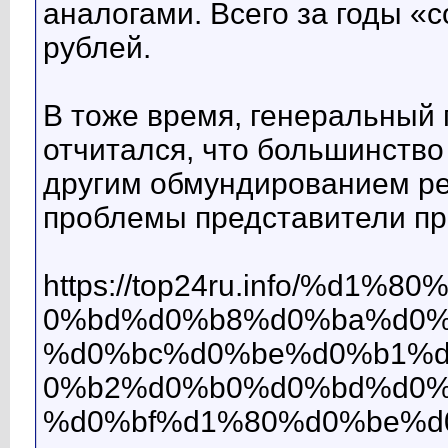
аналогами. Всего за годы «
рублей.
В тоже время, генеральный 
отчитался, что большинств
другим обмундированием реш
проблемы представители пр
https://top24ru.info/%
0%bd%d0%b8%d0%ba%d0%
%d0%bc%d0%be%d0%b1%
0%b2%d0%b0%d0%bd%d0%
%d0%bf%d1%80%d0%be%d