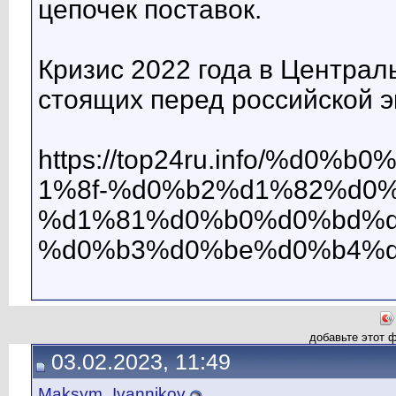
цепочек поставок.
Кризис 2022 года в Центра
стоящих перед российской э
https://top24ru.info/%
1%8f-%d0%b2%d1%82%d0
%d1%81%d0%b0%d0%bd%d
%d0%b3%d0%be%d0%b4%d
добавьте этот 
03.02.2023, 11:49
Maksym_Ivannikov