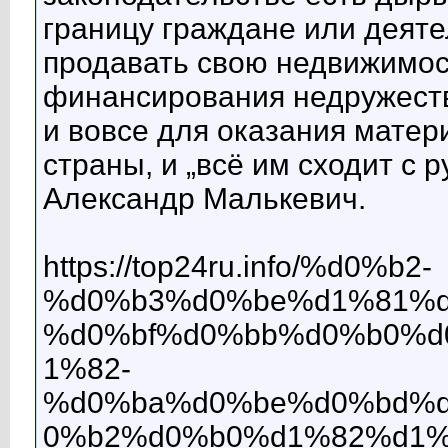
границу граждане или деяте
продавать свою недвижимост
финансирования недружест
и вовсе для оказания мате
страны, и „всё им сходит с 
Александр Малькевич.
https://top24ru.info/%d0%b2-
%d0%b3%d0%be%d1%81%d
%d0%bf%d0%bb%d0%b0%d
1%82-
%d0%ba%d0%be%d0%bd%
0%b2%d0%b0%d1%82%d1%