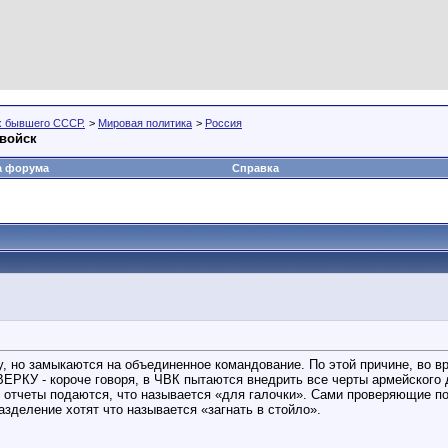
х бывшего СССР.
>
Мировая политика
>
Россия
войск
а форума
Справка
ру, но замыкаются на объединенное командование. По этой причине, во
РКУ - короче говоря, в ЧВК пытаются внедрить все черты армейского 
и отчеты подаются, что называется «для галочки». Сами проверяющие п
зделение хотят что называется «загнать в стойло».