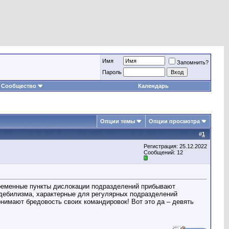
Имя
Запомнить?
Пароль
Сообщество
Календарь
Опции темы
Опции просмотра
#
1
Регистрация: 25.12.2022
Сообщений: 12
 временные пункты дислокации подразделений прибывают
дебилизма, характерные для регулярных подразделений
онимают бредовость своих командировок! Вот это да – девять