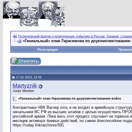
Политический форум о политических событиях в России, Украине, страна
«Гениальный» план Герасимова по доукомплектованию 
Регистрация
Правил
17.01.2023, 12:35
Martyznik
Junior Member
«Гениальный» план Герасимова по доукомплектованию войск
Контрактники ЧВК Вагнер хоть и не входят в армейскую структу
начальники ВС РФ из высших штабов с целью осуществить ПРОВЕ
российской армии. Пока весь этот процесс спускают на тормоза 
месяцев активных боевых действий, но самое боеспособное подра
https://ruday.link/archives/591