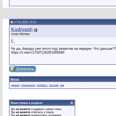
17.01.2023, 15:21
Kudryash
Junior Member
Ну да, бороды уже почто под запретом на передке. Что дальше?
https://t.me/c/1724712620/1005580
Метки
армия
,
герасимов
,
донбасс
,
россия
,
чвк
Ваши права в разделе
Вы
не можете
создавать новые темы
Вы
не можете
отвечать в темах
Вы
не можете
прикреплять вложения