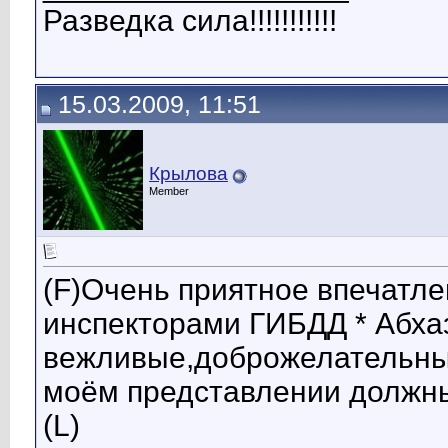
Разведка сила!!!!!!!!!!!
15.03.2009, 11:51
Крылова
Member
(F)Очень приятное впечатл
инспекторами ГИБДД * Абхаз
вежливые,доброжелательны
моём представлении должны 
(L)