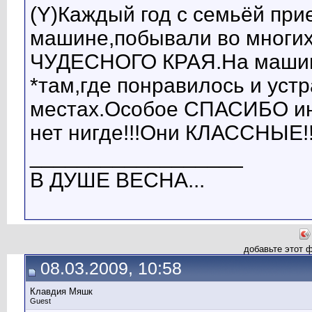
(Y)Каждый год с семьёй пр
машине,побывали во многих 
ЧУДЕСНОГО КРАЯ.На машине
*там,где понравилось и уст
местах.Особое СПАСИБО ин
нет нигде!!!Они КЛАССНЫЕ!!!
__________________
В ДУШЕ ВЕСНА...
добавьте этот 
08.03.2009, 10:58
Клавдия Мяшк
Guest