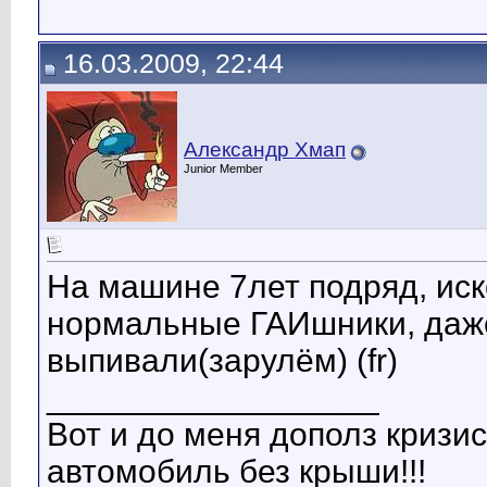
16.03.2009, 22:44
Александр Хмап
Junior Member
На машине 7лет подряд, ис
нормальные ГАИшники, даже
выпивали(зарулём) (fr)
__________________
Вот и до меня дополз кризис
автомобиль без крыши!!!