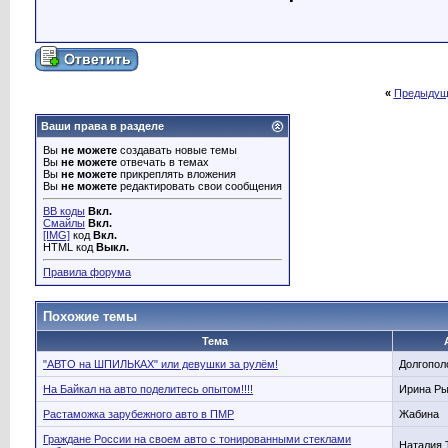
«
Предыдущ
Ваши права в разделе
Вы
не можете
создавать новые темы
Вы
не можете
отвечать в темах
Вы
не можете
прикреплять вложения
Вы
не можете
редактировать свои сообщения
BB коды
Вкл.
Смайлы
Вкл.
[IMG]
код
Вкл.
HTML код
Выкл.
Правила форума
Похожие темы
Тема
"АВТО на ШПИЛЬКАХ" или девушки за рулём!
Долгопол
На Байкал на авто поделитесь опытом!!!!
Ирина Р
Растаможка зарубежного авто в ПМР
Жабина
Граждане России на своем авто с тонированными стеклами
Наталия 