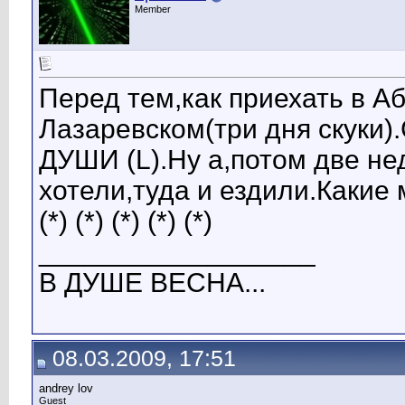
Member
Перед тем,как приехать в А
Лазаревском(три дня скуки
ДУШИ (L).Ну а,потом две не
хотели,туда и ездили.Какие м
(*) (*) (*) (*) (*)
__________________
В ДУШЕ ВЕСНА...
08.03.2009, 17:51
andrey lov
Guest