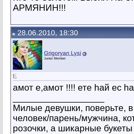
АРМЯНИН!!!
28.06.2010, 18:30
Grigoryan Lysi
Junior Member
амот е,амот !!!! ете hай ес hа
__________________
Милые девушки, поверьте, 
человек/парень/мужчина, ко
розочки, а шикарные букеты 