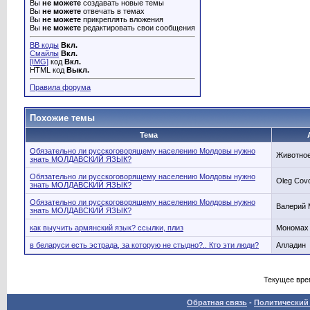
Вы
не можете
создавать новые темы
Вы
не можете
отвечать в темах
Вы
не можете
прикреплять вложения
Вы
не можете
редактировать свои сообщения
BB коды
Вкл.
Смайлы
Вкл.
[IMG]
код
Вкл.
HTML код
Выкл.
Правила форума
Похожие темы
Тема
Обязательно ли русскоговорящему населению Молдовы нужно
Животно
знать МОЛДАВСКИЙ ЯЗЫК?
Обязательно ли русскоговорящему населению Молдовы нужно
Oleg Cov
знать МОЛДАВСКИЙ ЯЗЫК?
Обязательно ли русскоговорящему населению Молдовы нужно
Валерий
знать МОЛДАВСКИЙ ЯЗЫК?
как выучить армянский язык? ссылки, плиз
Мономах
в беларуси есть эстрада, за которую не стыдно?.. Кто эти люди?
Алладин
Текущее вре
Обратная связь
-
Политический 