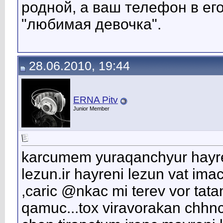
родной, а ваш телефон в ег
"любимая девочка".
28.06.2010, 19:44
ERNA Pitv
Junior Member
karcumem yuraqanchyur hayren
lezun.ir hayreni lezun vat i
,caric @nkac mi terev vor ta
qamuc...tox viravorakan chhnc