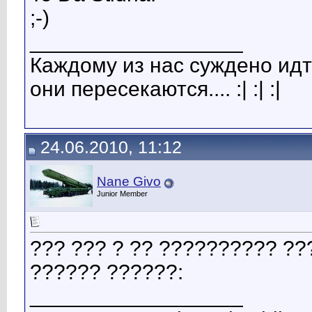
;-)
__________________
Каждому из нас суждено идт
они пересекаются.... :| :| :|
24.06.2010, 11:12
Nane Givo
Junior Member
??? ??? ? ?? ?????????? ??
?????? ??????:
__________________