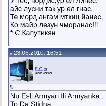
У тес, вордис,ур ел линес,
айс лусни так ур ел гнас,
Те морд ангам мткиц йанес,
Ко майр лезун чморанас!!!
* С.Капутикян
23.06.2010, 16:51
E O
Junior Member
Nu Esli Armyan Ili Armyanka .
To Da Stidna.