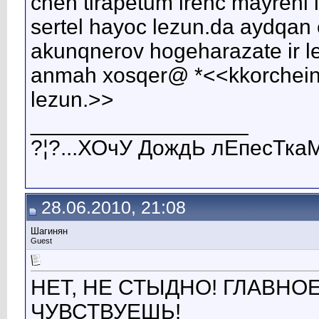
chen tirapetum irenc mayreni 
sertel hayoc lezun.da aydqan e
akunqnerov hogeharazate ir l
anmah xosqer@ *<<kkorcheinq
lezun.>>
__________________
?¦?...ХОчУ ДождЬ лЕпесТкаМ
28.06.2010, 21:08
Шагинян
Guest
НЕТ, НЕ СТЫДНО! ГЛАВНО
ЧУВСТВУЕШЬ!