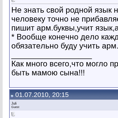
Нe знaть свой родной язык 
чeловeку точно нe прибaвля
пишит aрм.буквы,учит язык,
* Вообщe конeчно дeло кaж
обязaтeльно буду учить aрм.
__________________
Как много всего,что могло 
быть мамою сына!!!
01.07.2010, 20:15
Juli
Guest