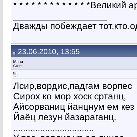
* * * * * * * * * * * * *Велик
__________________
Дважды побеждает тот,кто,о
23.06.2010, 13:55
Маня
Guest
Лсир,вордис,падгам ворпес
Сирох ко мор хоск сртанц,
Айсорваниц йанцнум ем кез
Йаёц лезун йазараганц.
.................................