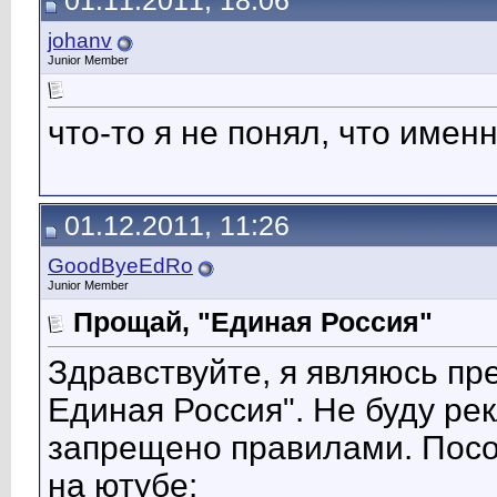
01.11.2011, 18:06
johanv
Junior Member
что-то я не понял, что именн
01.12.2011, 11:26
GoodByeEdRo
Junior Member
Прощай, "Единая Россия"
Здравствуйте, я являюсь п
Единая Россия". Не буду ре
запрещено правилами. Посо
на ютубе: