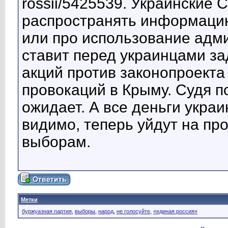
rossii/5425539. Украинские
распространять информацию
или про использование адм
ставит перед украинцами з
акций против законопроекта
провокаций в Крыму. Судя п
ожидает. А все деньги укра
видимо, теперь уйдут на пр
выборам.
Метки
буржуазная партия
,
выборы
,
народ
,
не голосуйте
,
«единая россия»