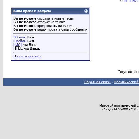
«
Предыдущ
Ваши права в разделе
Вы
не можете
создавать новые темы
Вы
не можете
отвечать в темах
Вы
не можете
прикреплять вложения
Вы
не можете
редактировать свои сообщения
BB коды
Вкл.
Смайлы
Вкл.
[IMG]
код
Вкл.
HTML код
Выкл.
Правила форума
Текущее вре
Обратная связь
-
Политический 
Мировой политический фор
Copyright ©2000 - 2010,