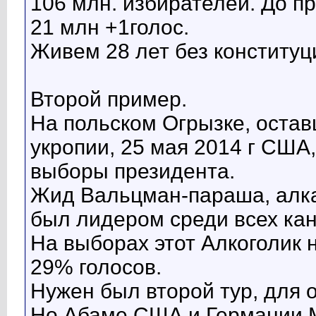
106 млн. избирателей. До п
21 млн +1голос.
Живем 28 лет без конституц
Второй пример.
На польском Огрызке, остав
укропии, 25 мая 2014 г СШ
выборы президента.
Жид Вальцман-параша, алка
был лидером среди всех кан
На выборах этот Алкоголик 
29% голосов.
Нужен был второй тур, для 
Но Абаме США и Германии М