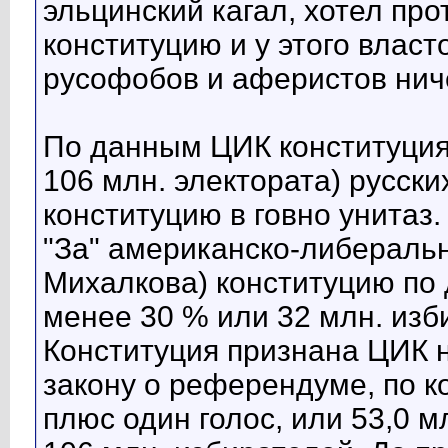
эльцинский кагал, хотел пр
конституцию и у этого влас
русофобов и аферистов ниче
По данным ЦИК конституция 
106 млн. электората) русски
конституцию в говно унитаз.
"За" американско-либераль
Михалкова) конституцию по
менее 30 % или 32 млн. изб
Конституция признана ЦИК н
закону о референдуме, по 
плюс один голос, или 53,0 мл