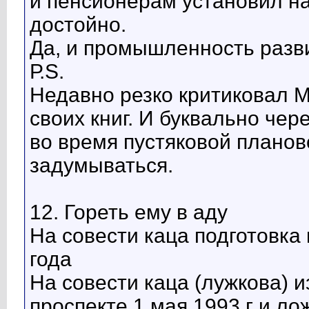
и пенсионерам установил н
достойно.
Да, и промышленность разв
Р.S.
Недавно резко критиковал 
своих книг. И буквально че
во время пустяковой планов
задумываться.
12. Гореть ему в аду
На совести каца подготовка 
года
На совести каца (лужкова) 
проспекте 1 мая 1993 г и лож