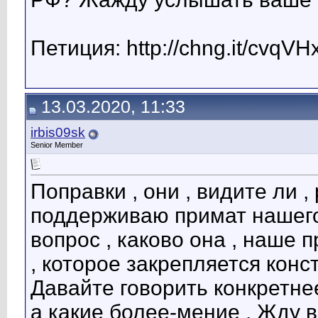
Петиция: http://chng.it/cvqVH
13.03.2020, 11:33
irbis09sk
Senior Member
Поправки , они , видите ли 
поддерживаю примат нашего
вопрос , каково она , наше
, которое закрепляется конст
Давайте говорить конкретнее
а какие более-мение . Жду в