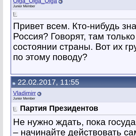
Olga_Olga_Olga
Junior Member
Привет всем. Кто-нибудь зн
Россия? Говорят, там толь
состоянии страны. Вот их гр
по этому поводу?
22.02.2017, 11:55
Vladimirr
Junior Member
Партия Президентов
Не нужно ждать, пока госуд
– начинайте действовать сам