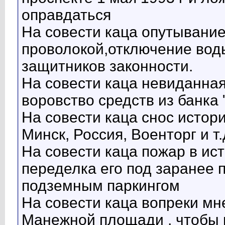
оправдаться
На совести каца опутывани
проволокой,отключение вод
защитников законности.
На совести каца невиданная
воровство средств из банка 
На совести каца снос истори
Минск, Россия, Военторг и т.
На совести каца пожар в ис
переделка его под заранее 
подземным паркингом
На совести каца вопреки м
Манежной площади , чтобы 