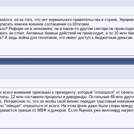
азался, из-за того, что нет нормального правительства в стране, Украи
одписать важное военное соглашение со Штатами.
ньги? Реформ ни в экономике, ни в каком-то другом секторе не происход
ать не стоит. Активных боевых действий не происходит, и по 10 млн бак
ем? А ведь война для политиков, кто имеет доступ к бюджетным деньгам
всего внимание приковано к президенту, который "отказался" от своего 
платы. 12 млн составили проценты и дивиденды. Остальные 49 млн друг
а. Интересное то, что он якобы свой бизнес передал трастовым компани
ь он "обещал" отказаться от всего. На этом фоне даже были споры межд
 деваются транши от МВФ и доноров. Если Яценюк уже миллиард нагрел, 