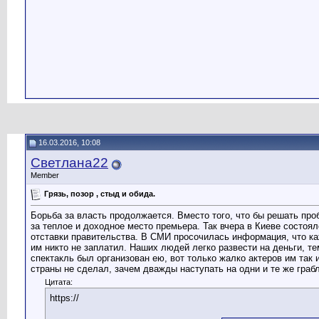
16.03.2016, 10:08
Светлана22
Member
Грязь, позор , стыд и обида.
Борьба за власть продолжается. Вместо того, что бы решать пр
за теплое и доходное место премьера. Так вчера в Киеве состоя
отставки правительства. В СМИ просочилась информация, что каж
им никто не заплатил. Наших людей легко развести на деньги, т
спектакль был организован ею, вот только жалко актеров им так 
страны не сделал, зачем дважды наступать на одни и те же грабл
Цитата:
https://