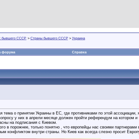
х бывшего СССР.
>
Страны бывшего СССР
>
Украина
а форума
Справка
ая тема о принятии Украины в ЕС, где противниками по этой ассоциации
 вопросу у них в апрели месяце должен пройти референдум на котором 
асны на подписания с Киевом.
го в порожнее, только понятно , что европейцы нас своими партнерами в
ым конфликтом внутри страны. Но Киев как всегда слезно просит Европу