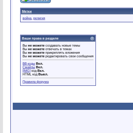
Метки
война
,
религия
Ваши права в разделе
Вы
не можете
создавать новые темы
Вы
не можете
отвечать в темах
Вы
не можете
прикреплять вложения
Вы
не можете
редактировать свои сообщения
BB коды
Вкл.
Смайлы
Вкл.
[IMG]
код
Вкл.
HTML код
Выкл.
Правила форума