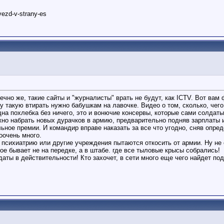
vezd-v-strany-es
ечно же, такие сайты и "журналисты" врать не будут, как ICTV. Вот вам
ргу такую втирать нужно бабушкам на лавочке. Видео о том, сколько, чег
одна похлебка без ничего, это и вонючие консервы, которые сами солдаты
жно набрать новых дурачков в армию, предварительно подняв зарплаты 
льное премии. И командир вправе наказать за все что угодно, сняв опр
оочень много.
 психиатрию или другие учреждения пытаются откосить от армии. Ну не с
ое бывает не на передке, а в штабе. где все тыловые крысы собрались!
даты в действительности! Кто захочет, в сети много еще чего найдет под