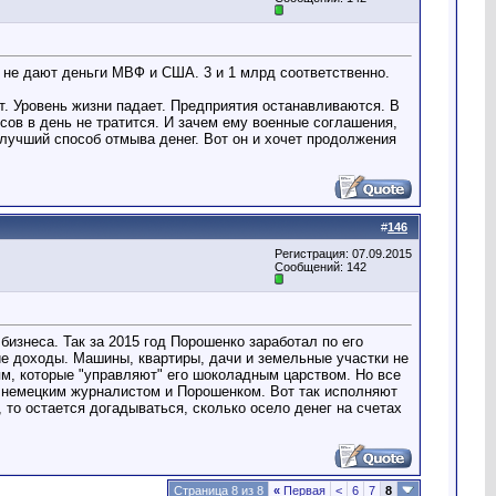
не не дают деньги МВФ и США. 3 и 1 млрд соответственно.
ит. Уровень жизни падает. Предприятия останавливаются. В
сов в день не тратится. И зачем ему военные соглашения,
 лучший способ отмыва денег. Вот он и хочет продолжения
#
146
Регистрация: 07.09.2015
Сообщений: 142
бизнеса. Так за 2015 год Порошенко заработал по его
ие доходы. Машины, квартиры, дачи и земельные участки не
ям, которые "управляют" его шоколадным царством. Но все
у немецким журналистом и Порошенком. Вот так исполняют
то остается догадываться, сколько осело денег на счетах
Страница 8 из 8
«
Первая
<
6
7
8