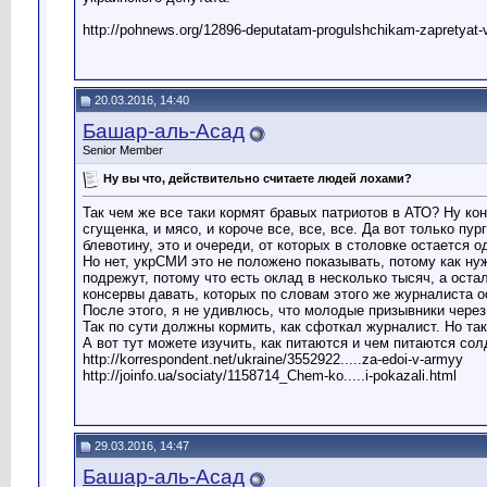
http://pohnews.org/12896-deputatam-progulshchikam-zapretyat-
20.03.2016, 14:40
Башар-аль-Асад
Senior Member
Ну вы что, действительно считаете людей лохами?
Так чем же все таки кормят бравых патриотов в АТО? Ну кон
сгущенка, и мясо, и короче все, все, все. Да вот только пу
блевотину, это и очереди, от которых в столовке остается 
Но нет, укрСМИ это не положено показывать, потому как ну
подрежут, потому что есть оклад в несколько тысяч, а оста
консервы давать, которых по словам этого же журналиста о
После этого, я не удивлюсь, что молодые призывники через
Так по сути должны кормить, как сфоткал журналист. Но так
А вот тут можете изучить, как питаются и чем питаются сол
http://korrespondent.net/ukraine/3552922.....za-edoi-v-armyy
http://joinfo.ua/sociaty/1158714_Chem-ko.....i-pokazali.html
29.03.2016, 14:47
Башар-аль-Асад