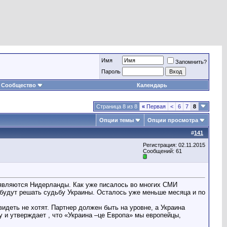
Имя
Запомнить?
Пароль
Сообщество
Календарь
Страница 8 из 8
«
Первая
<
6
7
8
Опции темы
Опции просмотра
#
141
Регистрация: 02.11.2015
Сообщений: 61
, являются Нидерланды. Как уже писалось во многих СМИ
и будут решать судьбу Украины. Осталось уже меньше месяца и по
идеть не хотят. Партнер должен быть на уровне, а Украина
 и утверждает , что «Украина –це Европа» мы европейцы,