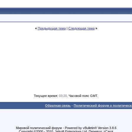
«
Предыдущая тема
|
Следующая тема
»
Текущее время:
03:20
. Часовой пояс GMT.
Обратная связь
-
Политический форум о политически
Мировой политический форум - Powered by vBulletin® Version 3.8.6
Copyright ©2000 - 2010, Jelsoft Enterprises Ltd. Перевод: zCarot