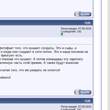
#
144
Регистрация: 07.09.2015
Сообщений: 142
 фотофакт того, что кушают солдаты. Это и сыры, и
о и когда они съедают в сети полно. Это и каша похожая на
 брезгуют есть.
и показав что кушают. А потом командиры эту зарплату
еделенную часть этой премии. А также будут вонючие
читая того, что им умирать не хочется!
обного!
#
145
Регистрация: 07.09.2015
Сообщений: 142