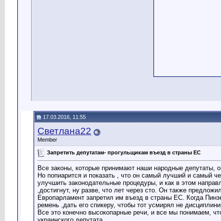
17.03.2016, 11:55
Светлана22
Member
Запретить депутатам- прогульщикам въезд в страны ЕС
Все законы, которые принимают наши народные депутаты, о
Но попиарится и показать , что он самый лучший и самый че
улучшить законодательные процедуры, и как в этом направл
,достигнут, ну разве, что лет через сто. Он также предлож
Европарламент запретил им въезд в страны ЕС. Когда Пинзе
ремень ,дать его спикеру, чтобы тот усмирял не дисциплин
Все это конечно высокопарные речи, и все мы понимаем, что
украинского депутата.