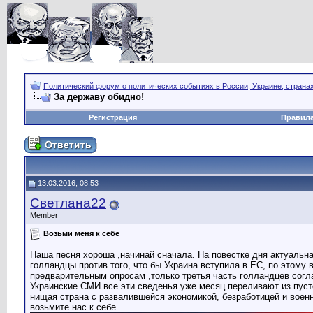
Политический форум о политических событиях в России, Украине, страна
За державу обидно!
Регистрация
Правил
13.03.2016, 08:53
Светлана22
Member
Возьми меня к себе
Наша песня хороша ,начинай сначала. На повестке дня актуальн
голландцы против того, что бы Украина вступила в ЕС, по этому
предварительным опросам ,только третья часть голландцев согл
Украинские СМИ все эти сведенья уже месяц переливают из пусто
нищая страна с развалившейся экономикой, безработицей и военн
возьмите нас к себе.