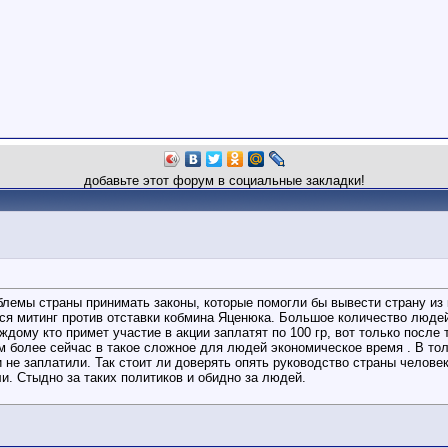
добавьте этот форум в социальные закладки!
облемы страны принимать законы, которые помогли бы вывести страну из
лся митинг против отставки кобмина Яценюка. Большое количество люде
дому кто примет участие в акции заплатят по 100 гр, вот только после
ем более сейчас в такое сложное для людей экономическое время . В т
и не заплатили. Так стоит ли доверять опять руководство страны челове
и. Стыдно за таких политиков и обидно за людей.