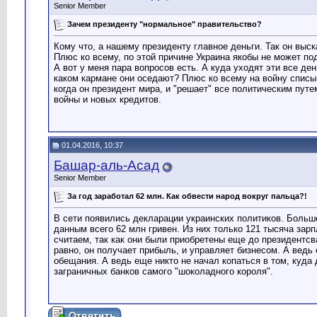
Senior Member
Зачем президенту "нормальное" правительство?
Кому что, а нашему президенту главное деньги. Так он выск
Плюс ко всему, по этой причине Украина якобы не может п
А вот у меня пара вопросов есть. А куда уходят эти все де
каком кармане они оседают? Плюс ко всему на войну списыв
когда он президент мира, и "решает" все политическим пут
войны и новых кредитов.
01.04.2016, 10:37
Башар-аль-Асад
Senior Member
За год заработал 62 млн. Как обвести народ вокруг пальца?!
В сети появились декларации украинских политиков. Больше 
данным всего 62 млн гривен. Из них только 121 тысяча зар
считаем, так как они были приобретены еще до президентсв
равно, он получает прибыль, и управляет бизнесом. А вед
обещания. А ведь еще никто не начал копаться в том, куда
заграничных банков самого "шоколадного короля".