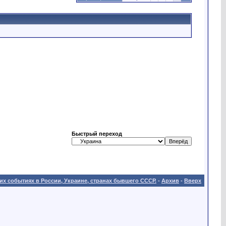
Быстрый переход
х событиях в России, Украине, странах бывшего СССР.
-
Архив
-
Вверх