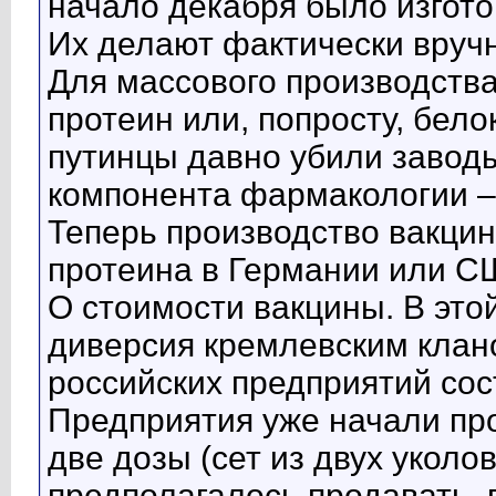
начало декабря было изгото
Их делают фактически вруч
Для массового производств
протеин или, попросту, бело
путинцы давно убили заводы
компонента фармакологии –
Теперь производство вакци
протеина в Германии или С
О стоимости вакцины. В эт
диверсия кремлевским клан
российских предприятий сос
Предприятия уже начали про
две дозы (сет из двух уколов)
предполагалось продавать, 