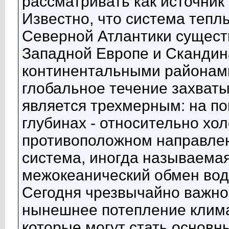
рассматривать как источник
Известно, что система тепл
Северной Атлантики существ
Западной Европе и Скандина
континентальными районами
глобальное течение захват
является трехмерным: на по
глубинах - относительно хо
противоположном направлен
система, иногда называемая
межокеанический обмен вод
Сегодня чрезвычайно важно 
нынешнее потепление клима
которые могут стать основ