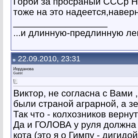
Горби за просраный СССр Но
тоже на это надеется,навер
__________________
...и длинную-предлинную лен
22.09.2010, 23:31
Иорданова
Guest
Виктор, не согласна с Вами 
были страной аграрной, а з
Так что - колхозников вернут
Да и ГОЛОВА у руля должна 
кота (это я о Гимпу - дигидо