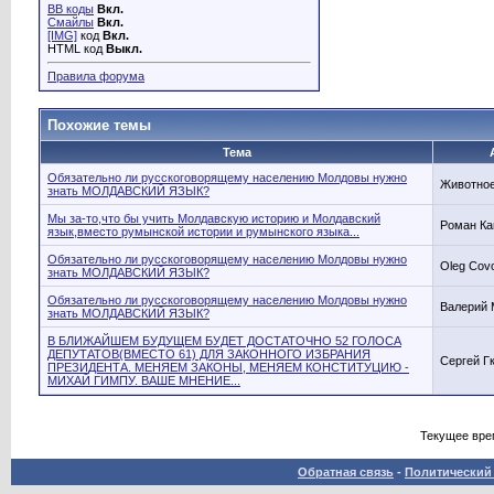
BB коды
Вкл.
Смайлы
Вкл.
[IMG]
код
Вкл.
HTML код
Выкл.
Правила форума
Похожие темы
Тема
Обязательно ли русскоговорящему населению Молдовы нужно
Животно
знать МОЛДАВСКИЙ ЯЗЫК?
Мы за-то,что бы учить Молдавскую историю и Молдавский
Роман Ка
язык,вместо румынской истории и румынского языка...
Обязательно ли русскоговорящему населению Молдовы нужно
Oleg Cov
знать МОЛДАВСКИЙ ЯЗЫК?
Обязательно ли русскоговорящему населению Молдовы нужно
Валерий
знать МОЛДАВСКИЙ ЯЗЫК?
В БЛИЖАЙШЕМ БУДУЩЕМ БУДЕТ ДОСТАТОЧНО 52 ГОЛОСА
ДЕПУТАТОВ(ВМЕСТО 61) ДЛЯ ЗАКОННОГО ИЗБРАНИЯ
Сергей Г
ПРЕЗИДЕНТА. МЕНЯЕМ ЗАКОНЫ, МЕНЯЕМ КОНСТИТУЦИЮ -
МИХАЙ ГИМПУ. ВАШЕ МНЕНИЕ...
Текущее вре
Обратная связь
-
Политический 