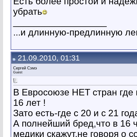
Есть более простой и надё
убрать
__________________
...и длинную-предлинную лен
21.09.2010, 01:31
Сергей Сэмэ
Guest
В Евросоюзе НЕТ стран где
16 лет !
Зато есть-где с 20 и с 21 года
А полнейший бред,что в 16 
медики скажут,не говоря о с