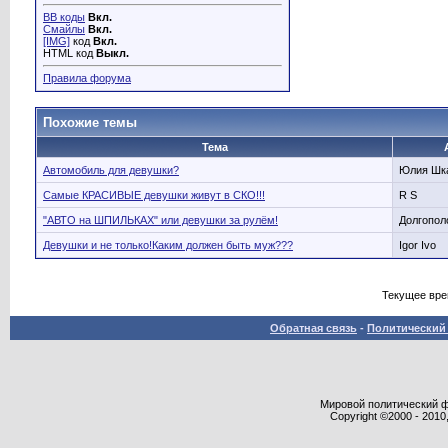
BB коды
Вкл.
Смайлы
Вкл.
[IMG]
код
Вкл.
HTML код
Выкл.
Правила форума
Похожие темы
Тема
Автомобиль для девушки?
Юлия Шк
Самые КРАСИВЫЕ девушки живут в СКО!!!
R S
"АВТО на ШПИЛЬКАХ" или девушки за рулём!
Долгопол
Девушки и не только!Каким должен быть муж???
Igor Ivo
Текущее вр
Обратная связь
-
Политический 
Мировой политический фор
Copyright ©2000 - 2010,