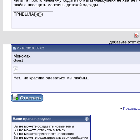
нет!!!! я просто ненавижу ходить по магазинам,уменя не хватает 
люблю посещать магазины детской одежды
__________________
ПРИБЫЛА!))))))
добавьте этот 
25.10.2010, 09:02
Мономах
Guest
Нет...но красива одеваться мы любым...
«
Предыдущ
Ваши права в разделе
Вы
не можете
создавать новые темы
Вы
не можете
отвечать в темах
Вы
не можете
прикреплять вложения
Вы
не можете
редактировать свои сообщения