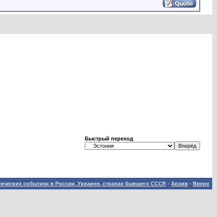
Быстрый переход
ических событиях в России, Украине, странах бывшего СССР.
-
Архив
-
Вверх