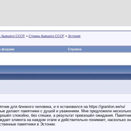
х бывшего СССР.
>
Страны бывшего СССР
>
Эстония
а форума
Справка
ик для близкого человека, и я остановился на https://graniton.ee/ru/
орые делают памятники с душой и уважением. Мне предложили несколько
прошёл спокойно, без спешки, а результат превзошёл ожидания. Памятни
ождает клиента на каждом этапе и действительно понимает, насколько зн
ественные памятники в Эстонии.