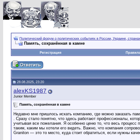
Политический форум о политических событиях в России, Украине, страна
Память, сохранённая в камне
Регистрация
Правил
28.08.2025, 23:20
alexKS1987
Junior Member
Память, сохранённая в камне
Недавно мне пришлось искать компанию, где можно заказать памятн
. Сразу стало понятно, что здесь работают профессионалы, кот
учитывая все пожелания. Я особенно ценю то, что весь процесс 
таким, каким мы хотели его видеть. Важно, что компания сопров
Graniton — это то место, куда стоит обратиться, если нужны кач