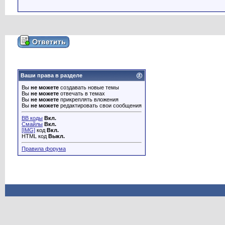
Ваши права в разделе
Вы
не можете
создавать новые темы
Вы
не можете
отвечать в темах
Вы
не можете
прикреплять вложения
Вы
не можете
редактировать свои сообщения
BB коды
Вкл.
Смайлы
Вкл.
[IMG]
код
Вкл.
HTML код
Выкл.
Правила форума