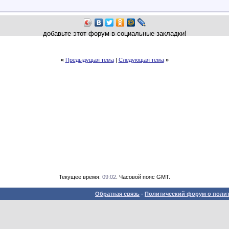
добавьте этот форум в социальные закладки!
«
Предыдущая тема
|
Следующая тема
»
Текущее время:
09:02
. Часовой пояс GMT.
Обратная связь
-
Политический форум о полит