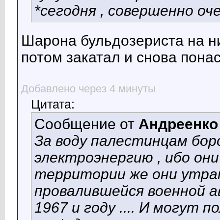
*сегодня , совершенно очев
Шарона бульдозериста на ни
потом закатал и снова пона
Добавлено через 4 минуты
Цитата:
Сообщение от
Андреенко
За воду палестинцам борот
электроэнергию , ибо они
территории же они утра
провалившейся военной а
1967 и году .... И могут 