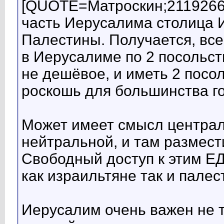
[QUOTE=Матроскин;2119266
часть Иерусалима столица 
Палестины. Получается, вс
в Иерусалиме по 2 посольс
не дешёвое, и иметь 2 посо
роскошь для большинства го
Может имеет смысл централ
нейтральной, и там размест
Свободный доступ к этим Е
как израильтяне так и палес
Иерусалим очень важен не т