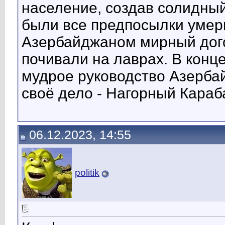
население, создав солидный
были все предпосылки умери
Азербайджаном мирный дого
почивали на лаврах. В конце
мудрое руководство Азерба
своё дело - Нагорный Караб
06.12.2023, 14:55
politik