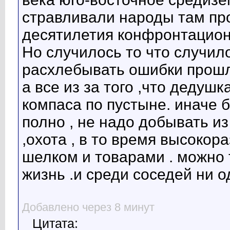
стравливали народы там пр
десятилетия конфронтацион
Но случилось то что случило
расхлебывать ошибки прошл
а все из за того ,что дедуш
компаса по пустыне. иначе 
полно , не надо добывать и
,охота , в то время высокор
шелком и товарами . можно т
жизнь .и среди соседей ни о
Добавлено через 8 минут
Цитата: