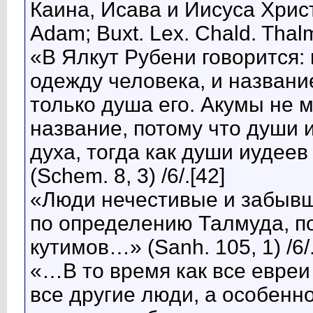
Каина, Исава и Иисуса Христа
Adam; Buxt. Lex. Chald. Thalm.
«В Ялкут Рубени говорится: 
одежду человека, и названи
только душа его. Акумы не м
название, потому что души 
духа, тогда как души иудеев
(Schem. 8, 3) /6/.[42]
«Люди нечестивые и забывшие
по определению Талмуда, п
кутимов…» (Sanh. 105, 1) /6/.
«…В то время как все евреи 
все другие люди, а особенн