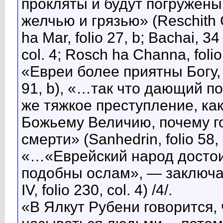
прокляты и будут погружены
желчью и грязью» (Reschith C
ha Mar, folio 27, b; Bachai, 3
col. 4; Rosch ha Channa, folio 
«Евреи более приятны Богу, 
91, b), «…так что дающий 
же тяжкое преступление, ка
Божьему Величию, почему г
смерти» (Sanhedrin, folio 58, b
«…«Еврейский народ достои
подобны ослам», — заключа
IV, folio 230, col. 4) /4/.
«В Ялкут Рубени говорится,