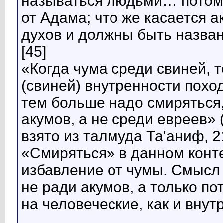
называться людьми… потому
от Адама; что же касается 
духов и должны быть названы
[45]
«Когда чума среди свиней, т
(свиней) внутренности поход
тем больше надо смиряться,
акумов, а не среди евреев» 
взято из талмуда Та'аниф, 21
«Смиряться» в данном конте
избавление от чумы. Смысл 
не ради акумов, а только по
на человеческие, как и внут