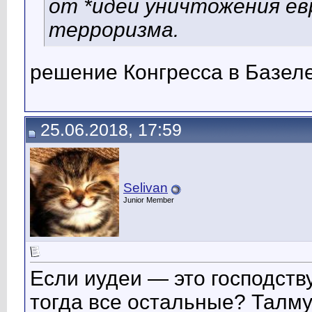
от *идеи уничтожения ев
терроризма.
решение Конгресса в Базел
25.06.2018, 17:59
Selivan
Junior Member
Если иудеи — это господств
тогда все остальные? Талм