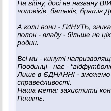
На війну, досі не названу 
чоловіків, батьків, братів 
А коли вони - ГИНУТЬ, зник
полон - владу - більше не ці
родин.
Всі ми - кинуті напризволящ
Поодинці - нас - "відфутбол
Лише в ЄДНАННІ - зможемо
справедливості.
Наша мета: захистити конст
Пишіть.