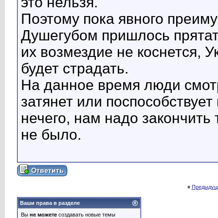
это нельзя.
Поэтому пока явного преиму
Душегубом пришлось прятать
их возмездие не коснется, 
будет страдать.
На данное время люди смот
затянет или поспособствует 
нечего, нам надо закончить 
не было.
«
Предыдущ
Ваши права в разделе
Вы
не можете
создавать новые темы