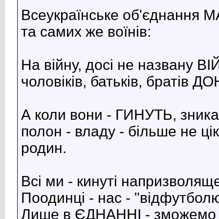
Всеукраїнське об'єднання МА
та самих же воїнів:
На війну, досі не названу 
чоловіків, батьків, братів ДО
А коли вони - ГИНУТЬ, зника
полон - владу - більше не цік
родин.
Всі ми - кинуті напризволяще
Поодинці - нас - "відфутболю
Лише в ЄДНАННІ - зможемо д