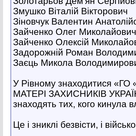
Золотарьов Дем'ян Сергійов
Змушко Віталій Вікторович
Зіновчук Валентин Анатолій
Зайченко Олег Миколайови
Зайченко Олексій Миколайо
Задорожній Роман Володим
Заєць Микола Володимиров
У Рівному знаходитися «Г
МАТЕРІ ЗАХИСНИКІВ УКРАЇН
знаходять тих, кого кинула в
Це і зниклі безвісти, і війсь