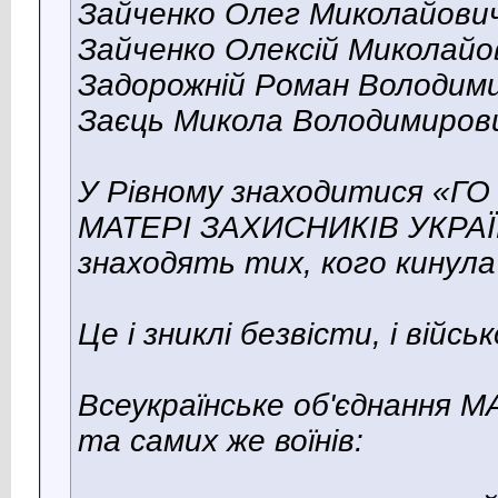
Зайченко Олег Миколайови
Зайченко Олексій Миколайо
Задорожній Роман Володим
Заєць Микола Володимиров
У Рівному знаходитися «
МАТЕРІ ЗАХИСНИКІВ УКРАЇ
знаходять тих, кого кинула
Це і зниклі безвісти, і війсь
Всеукраїнське об'єднання МА
та самих же воїнів: