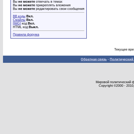
Вы
не можете
отвечать в темах
Вы
не можете
прикреплять вложения
Вы
не можете
редактировать свои сообщения
BB коды
Вкл.
Смайлы
Вкл.
[IMG]
код
Вкл.
HTML код
Выкл.
Правила форума
Текущее вр
Обратная связь
-
Политический 
Мировой политический фор
Copyright ©2000 - 2010,