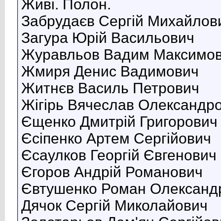
Живі. Полон.
Забрудаєв Сергій Михайлов
Загура Юрій Васильович
Журавльов Вадим Максимо
Жмиря Денис Вадимович
Житнєв Василь Петрович
Жігірь Вячеслав Олександр
Єщенко Дмитрій Григорович
Єсіпенко Артем Сергійович
Єсаулков Георгій Євгенович
Єгоров Андрій Романович
Євтушенко Роман Олександ
Дячок Сергій Миколайович