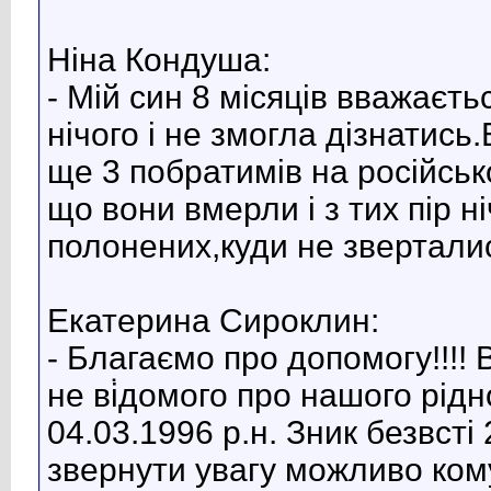
Ніна Кондуша:
- Мій син 8 місяців вважаєть
нічого і не змогла дізнатись
ще 3 побратимів на російськ
що вони вмерли і з тих пір ні
полонених,куди не зверталис
Екатерина Сироклин:
- Благаємо про допомогу!!!! 
не вi̇домого про нашого рід
04.03.1996 p.н. Зник безвсті 
звернути увагу можливо ком