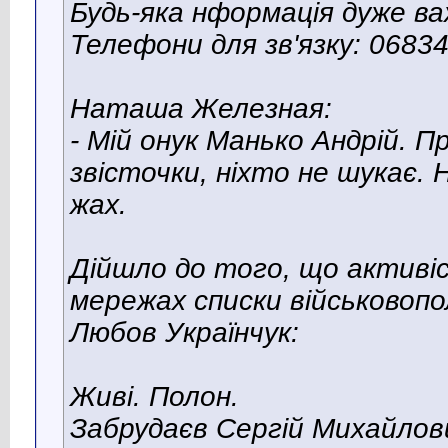
Будь-яка нформація дуже ва
Телефони для зв'язку: 068
Наташа Железная:
- Мій онук Манько Андрій. П
звісточки, ніхто не шукає. Н
жах.
Дійшло до того, що активі
мережах списки військовопо
Любов Українчук:
Живі. Полон.
Забрудаєв Сергій Михайлов