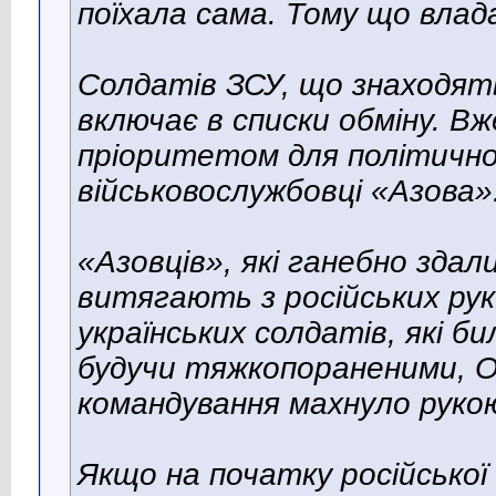
поїхала сама. Тому що влада
Солдатів ЗСУ, що знаходять
включає в списки обміну. Вж
пріоритетом для політичног
військовослужбовці «Азова»
«Азовців», якi ганебно здали
витягають з російських рук
українських солдатів, які би
будучи тяжкопораненими, О
командування махнуло руко
Якщо на початку російської 