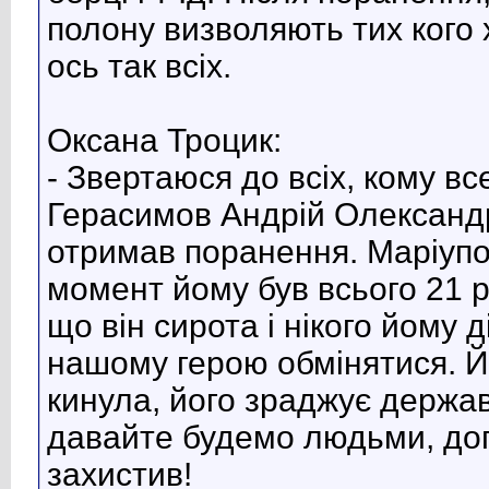
полону визволяють тих кого 
ось так всіх.
Оксана Троцик:
- Звертаюся до всіх, кому вс
Герасимов Андрій Олександр
отримав поранення. Маріупол
момент йому був всього 21 рі
що він сирота і нікого йому
нашому герою обмінятися. Й
кинула, його зраджує держав
давайте будемо людьми, доп
захистив!