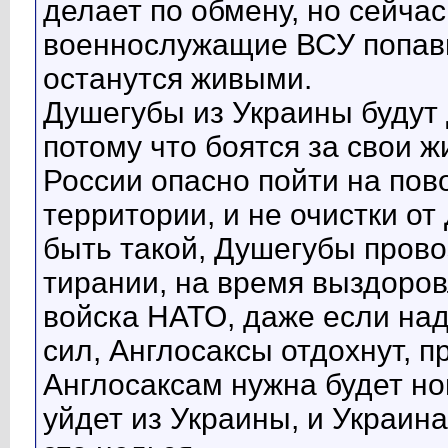
делает по обмену, но сейча
военнослужащие ВСУ попавш
останутся живыми.
Душегубы из Украины будут 
потому что боятся за свои ж
России опасно пойти на пово
территории, и не очистки от
быть такой, Душегубы прово
тирании, на время выздоро
войска НАТО, даже если на
сил, Англосаксы отдохнут, 
Англосаксам нужна будет но
уйдет из Украины, и Украина