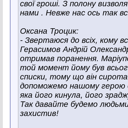
свої гроші. З полону визвол
нами . Невже нас ось так всі
Оксана Троцик:
- Звертаюся до всіх, кому вс
Герасимов Андрій Олександр
отримав поранення. Маріупо
той момент йому був всього
списки, тому що він сирота
допоможемо нашому герою 
яка його кинула, його зрад
Так давайте будемо людьми,
захистив!