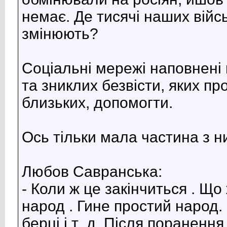
немає. Де тисячі наших війс
змінюють?
Соціальні мережі наповнені
та зниклих безвісти, яких про
близьких, допомогти.
Ось тільки мала частина з н
Любов Савранська:
- Коли ж це закінчиться . Що
народ . Гине простий народ. 
берці і т .д. Після поранення