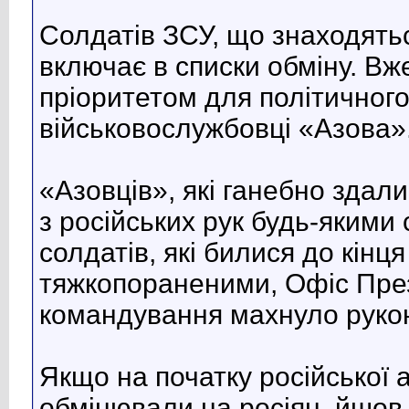
Солдатів ЗСУ, що знаходятьс
включає в списки обміну. Вж
пріоритетом для політичного
військовослужбовці «Азова»
«Азовців», якi ганебно здали
з російських рук будь-якими 
солдатів, які билися до кінц
тяжкопораненими, Офіс През
командування махнуло руко
Якщо на початку російської а
обмінювали на росіян, йшов 