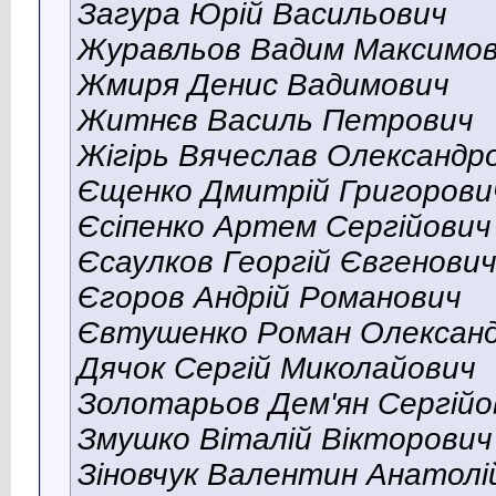
Загура Юрій Васильович
Журавльов Вадим Максимо
Жмиря Денис Вадимович
Житнєв Василь Петрович
Жігірь Вячеслав Олександр
Єщенко Дмитрій Григорови
Єсіпенко Артем Сергійович
Єсаулков Георгій Євгенови
Єгоров Андрій Романович
Євтушенко Роман Олексан
Дячок Сергій Миколайович
Золотарьов Дем'ян Сергійо
Змушко Віталій Вікторович
Зіновчук Валентин Анатолі