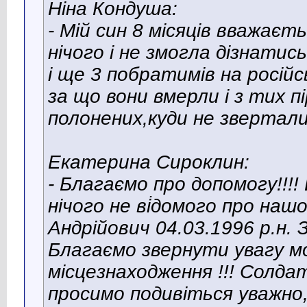
Ніна Кондуша:
- Мій син 8 місяців вважаєт
нічого і не змогла дізнати
і ще 3 побратимів на росій
за що вони вмерли і з тих пі
полонених,куди не звертали
Екатерина Сироклин:
- Благаємо про допомогу!!!!
нічого не вi̇домого про наш
Андрійович 04.03.1996 p.н. З
Благаємо звернути увагу мо
місцезнаходження !!! Сол
просимо подивіться уважно,