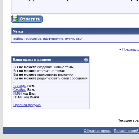
Метки
война
,
герасимов
,
наступление
,
путин
,
сво
«
Предыдущ
Ваши права в разделе
Вы
не можете
создавать новые темы
Вы
не можете
отвечать в темах
Вы
не можете
прикреплять вложения
Вы
не можете
редактировать свои сообщения
BB коды
Вкл.
Смайлы
Вкл.
[IMG]
код
Вкл.
HTML код
Выкл.
Правила форума
Текущее вре
Обратная связь
-
Политический 