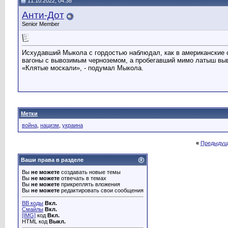
11.10.2022, 04:38
Анти-Дот
....... ..:D
02.10.2022,
11:31
Анти-Дот
Анти-Дот
Исхудавший Мыкола с гордостью...
11.10.2022,
04:38
Анти-Дот
.........:D
15.10.2022,
14:40
Senior Member
Анти-Дот
Вот вот....
23.10.2022,
21:39
Анти-Дот
Дали ему мрот
03.11.2022,
11:05
Исхудавший Мыкола с гордостью наблюдал, как в американские 
Анти-Дот
На букву пэ....
22.11.2022,
20:21
вагоны с вывозимым черноземом, а пробегавший мимо латыш выв
Анти-Дот
Мультфильм "Ёжик в тумане"...
16.12.2022,
01:38
«Клятые москали», - подумал Мыкола.
Анти-Дот
................ :D
27.02.2023,
05:08
alexKS1987
Тема интересная а давно ни...
28.08.2025,
23:19
Метки
война
,
нацизм
,
украина
«
Предыдущ
Ваши права в разделе
Вы
не можете
создавать новые темы
Вы
не можете
отвечать в темах
Вы
не можете
прикреплять вложения
Вы
не можете
редактировать свои сообщения
BB коды
Вкл.
Смайлы
Вкл.
[IMG]
код
Вкл.
HTML код
Выкл.