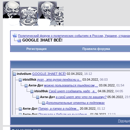
Политический форум о политических событиях в России, Украине, страна
GOOGLE ЗНАЕТ ВСЁ!
Регистрация
Правила форума
indvdium
GOOGLE ЗНАЕТ ВСЁ!
02.04.2022,
16:12
irbis09sk
гугл , это рупор пендосни и...
03.04.2022,
06:03
Анти-Дот
можно пользоваться тындексом,...
03.06.2022,
01:54
irbis09sk
Свой инет создавать надо , а...
04.06.2022,
04:05
Анти-Дот
а свой инет это что по вашему?
05.06.2022,
23:
Дополнительные ответы в подтемах
Анти-Дот
Пэтро, а пэтро а пийдем...
20.08.2022,
01:12
Анти-Дот
Приехала к бабуле на выходные...
01.09.2022,
12:13
Анти-Дот
.. .....ю:D
11.09.2022,
23:19
Предыд
Анти-Дот
Благодаря интернету выросло...
28.09.2022,
18:38